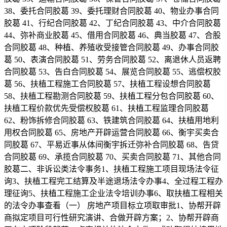
38、委托合同胶葛 39、委托理财合同胶葛 40、物业办事合同
胶葛 41、行纪合同胶葛 42、丁纪合同胶葛 43、中介合同胶葛
44、弥补商业胶葛 45、借用合同胶葛 46、典当胶葛 47、合股
合同胶葛 48、种植、养殖收受接管合同胶葛 49、办事合同胶
葛 50、表演合同胶葛 51、劳务合同胶葛 52、离退休人员返聘
合同胶葛 53、告白合同胶葛 54、展览合同胶葛 55、逃偿权胶
葛 56、扶植工程施工合同胶葛 57、扶植工程设想合同胶葛
58、扶植工程勘测合同胶葛 59、扶植工程分包合同胶葛 60、
扶植工程价款优先受偿权胶葛 61、扶植工程监理合同胶葛
62、粉饰拆修合同胶葛 63、铁建筑合同胶葛 64、扶植用地利
用权合同胶葛 65、房地产开辟运营合同胶葛 66、衡宇买卖合
同胶葛 67、平易近事从体间衡宇拆迁弥补合同胶葛 68、告贷
合同胶葛 69、承揽合同胶葛 70、买卖合同胶葛 71、其他合同
胶葛二、非诉讼类法令事务1、扶植工程施工项目现场法令征
询3、扶植工程完工结算及半途退场法令办事4、全过程工程办
理征询5、扶植工程施工企业法令培训办事6、取扶植工程相关
的法令办事查看（一） 房地产项目标立项取审批1、协帮开辟
商拟定项目可行性研究演讲、合做开辟方案；2、协帮开辟商