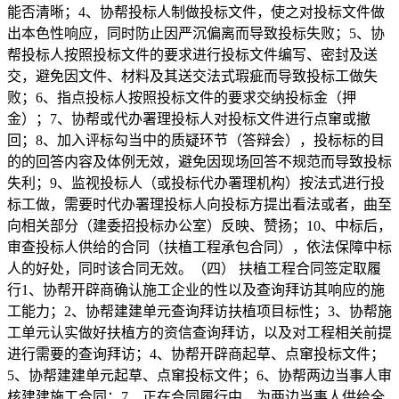
能否清晰；4、协帮投标人制做投标文件，使之对投标文件做
出本色性响应，同时防止因严沉偏离而导致投标失败；5、协
帮投标人按照投标文件的要求进行投标文件编写、密封及送
交，避免因文件、材料及其送交法式瑕疵而导致投标工做失
败；6、指点投标人按照投标文件的要求交纳投标金（押
金）；7、协帮或代办署理投标人对投标文件进行点窜或撤
回；8、加入评标勾当中的质疑环节（答辩会），投标标的目
的的回答内容及体例无效，避免因现场回答不规范而导致投标
失利；9、监视投标人（或投标代办署理机构）按法式进行投
标工做，需要时代办署理投标人向投标方提出看法或者，曲至
向相关部分（建委招投标办公室）反映、赞扬；10、中标后，
审查投标人供给的合同（扶植工程承包合同），依法保障中标
人的好处，同时该合同无效。（四） 扶植工程合同签定取履
行1、协帮开辟商确认施工企业的性以及查询拜访其响应的施
工能力；2、协帮建建单元查询拜访扶植项目标性；3、协帮施
工单元认实做好扶植方的资信查询拜访，以及对工程相关前提
进行需要的查询拜访；4、协帮开辟商起草、点窜投标文件；
5、协帮建建单元起草、点窜投标文件；6、协帮两边当事人审
核建建施工合同；7、正在合同履行中，为两边当事人供给全