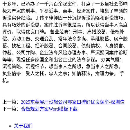
十多年，已承办了一千六百余起案件，打点了一多量社会影响
极为严沉的刑事、平易近事、商事、经济案件，堆集了丰硕的
诉讼实务经验。丁伟平律师因十分沉视诉讼策略和诉讼技巧，
具有巧妙的诉讼思，案件胜诉率很是高，所以获得当事人高度
评价，取得优良口碑。 营业范畴：刑事、离婚胶葛、侵权补
偿、劳动工伤、交通变乱、常年法令参谋、承继胶葛、房产胶
葛、扶植工程、经济胶葛、合同胶葛、债务债权、人身损害、
仲裁、公司并购、企业法令风险办理办事、严沉疑问案件诊断
等等。现担任多家国企和出名企业的法令参谋。 办案气概：
沉视策略、沉视细节，想当事人之所想，急当事人之所急。
执业信条：受人之托，忠人之事；知情释法，拼理力争。 手
机。
上一篇：
2025东莞展厅设想公司哪家口碑好优良保举-深圳信
下一篇：
合做规划方案Word模板下载
关于我们