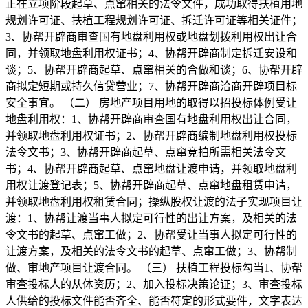
正在立项阶段起草、点窜相关的法令文件，成功取得扶植用地
规划许可证、扶植工程规划许可证、拆迁许可证等相关证件；
3、协帮开辟商审查国有地盘利用权或地盘划拨利用权出让合
同，并领取地盘利用权证书；4、协帮开辟商制定拆迁安设和
谈；5、协帮开辟商起草、点窜相关的合做和谈；6、协帮开辟
商拟定短期或持久信贷营业；7、协帮开辟商洽商开辟项目标
安全事宜。 （二） 房地产项目用地的取得以招投标体例受让
地盘利用权：1、协帮开辟商审查国有地盘利用权出让合同，
并领取地盘利用权证书；2、协帮开辟商编制地盘利用权投标
法令文书；3、协帮开辟商起草、点窜竞拍所需相关法令文
书；4、协帮开辟商起草、点窜地盘让渡申请，并领取地盘利
用权让渡登记表；5、协帮开辟商起草、点窜地盘租赁申请，
并领取地盘利用权租赁合同；操纵股权让渡的法子实现项目让
渡：1、协帮让渡当事人拟定可行性的出让方案，及相关的法
令文书的起草、点窜工做；2、协帮受让当事人拟定可行性的
让渡方案，及相关的法令文书的起草、点窜工做；3、协帮制
做、审地产项目让渡合同。 （三） 扶植工程投标勾当1、协帮
审查投标人的从体资历；2、加入投标决策论证；3、审查投标
人供给的投标文件能否齐全、能否符定的形式要件，文字表达