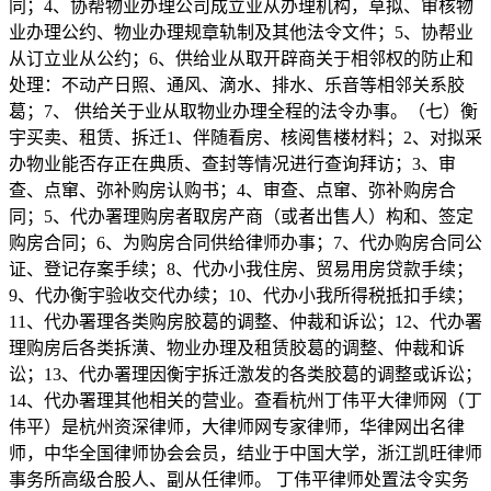
同；4、协帮物业办理公司成立业从办理机构，草拟、审核物
业办理公约、物业办理规章轨制及其他法令文件；5、协帮业
从订立业从公约；6、供给业从取开辟商关于相邻权的防止和
处理：不动产日照、通风、滴水、排水、乐音等相邻关系胶
葛；7、 供给关于业从取物业办理全程的法令办事。（七）衡
宇买卖、租赁、拆迁1、伴随看房、核阅售楼材料；2、对拟采
办物业能否存正在典质、查封等情况进行查询拜访；3、审
查、点窜、弥补购房认购书；4、审查、点窜、弥补购房合
同；5、代办署理购房者取房产商（或者出售人）构和、签定
购房合同；6、为购房合同供给律师办事；7、代办购房合同公
证、登记存案手续；8、代办小我住房、贸易用房贷款手续；
9、代办衡宇验收交代办续；10、代办小我所得税抵扣手续；
11、代办署理各类购房胶葛的调整、仲裁和诉讼；12、代办署
理购房后各类拆潢、物业办理及租赁胶葛的调整、仲裁和诉
讼；13、代办署理因衡宇拆迁激发的各类胶葛的调整或诉讼；
14、代办署理其他相关的营业。查看杭州丁伟平大律师网（丁
伟平）是杭州资深律师，大律师网专家律师，华律网出名律
师，中华全国律师协会会员，结业于中国大学，浙江凯旺律师
事务所高级合股人、副从任律师。 丁伟平律师处置法令实务