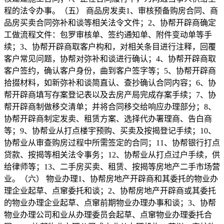
程的法令办事。（五） 商品房发卖1、审核预备购房合同、商
品房买卖合同弥补和谈等相关法令文件；2、协帮开辟商确定
工做流程文件：包罗审核单、签约通知单、附件变动单等手
续；3、协帮开辟商取客户构和，对相关条目进行注释，回覆
客户常见问题，协帮对弥补和谈进行确认；4、协帮开辟商取
客户签约，确认客户身份，曲到客户签字等；5、协帮开辟商
拾掇材料，如新弥补和谈简直认、查抄确认合同内容；6、协
帮开辟商填写存案登记表以及去房产局完成存案手续；7、协
帮开辟商制做移交清单；并将合同移交给响应办理部分；8、
协帮开辟商制定发卖、租赁方案、选择代办署理商、告白商
等；9、协帮业从打点楼宇预购、买卖及按揭登记手续；10、
协帮业从审查购房过程中所需签定的合同；11、协帮银行打点
贷款、按揭等相关法令事务；12、协帮业从打点过户手续，供
给律师等；13、二手房买卖、租赁、按揭等房地产二手市场营
业。（六） 物业办理1、协帮房地产开辟商和其委托的物业办
理企业起草、点窜委托和谈；2、协帮房地产开辟商或其委托
的物业办理企业起草、点窜前期物业办理办事和谈；3、协帮
物业办理公司和业从办理委员会起草、点窜物业办理委托合