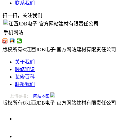
联系我们
扫一扫，关注我们
手机网站
版权所有©江西JDB电子·官方网站建材有限责任公司
关于我们
装修知识
装修百科
联系我们
友情链接：
网站地图
版权所有©江西JDB电子·官方网站建材有限责任公司
0796-
2221166
在