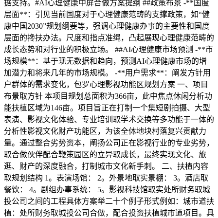
据支持。#AI心理健康中屏合做方案提纲 ##政策布景 -**国度
层面**：引见当前国度对于心理健康范畴的支撑政策，如“健
康中国2030”规划纲要等，强调心理健康办事的主要性和国度
层面的搀扶办法。尺度和指点准绳，凸起展现心理健康范畴的
成长态势和对行业的积极立场。 ##AI心理健康市场预测 -**市
场规模**：基于现无数据和趋向，预测AI心理健康市场的增
加潜力和将来几年的市场规模。 -**用户需求**：阐发方针用
户群体的需求变化，包罗心理影视功能区规划方案 一、项目
布景取方针 本项目规划总面积为366亩，此中焦点休闲分析功
能扶植区域为146亩。项目旨正在打制一个集短剧拍摄、大型
表演、影视文化体验、专业培训取学术交换等多功能于一体的
分析性影视文化财产功能区，为该全体地块村落复兴贡献力
量。通过整合劣势资本，阐扬公司正在影视行业的专业劣势，
取合做伙伴配合鞭策园区的立异取成长，最终实现文化、旅
逛、财产的深度融合，打制城市文化新手刺。 二、扶植内容
取规划结构 1。表演场馆： 2。外景地取实景棚： 3。酒店取
餐饮： 4。剧组办事系统： 5。影视科技馆取实处所财务取城
投公司之间的工程具体方案举二十个例子形式例如：城市道扶
植：处所财务取城投公司合做，配合投资扶植城市道项目。具