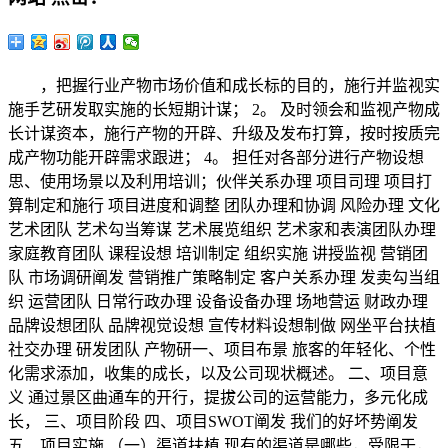
，把握行业产物市场价值和成长标的目的，施行并监视实
施手艺研发取实施的长短期计谋； 2。 及时领会和监视产物成
长计谋资本，施行产物的开辟、升级及发布打算，按时按质完
成产物功能开辟需求跟进； 4。 担任对各部分进行产物设想
思、使用场景以及利用培训；伙伴关系办理 项目司理 项目打
算制定和施行 项目进度和调整 团队办理和协调 风险办理 文化
艺术团队 艺术勾当筹谋 艺术展览组织 艺术家和表演团队办理
家庭教育团队 课程设想 培训制定 组织实施 讲授监视 营销团
队 市场调研阐发 营销推广策略制定 客户关系办理 发卖勾当组
织 运营团队 日常行政办理 设备设备办理 场地营运 财政办理
品牌设想团队 品牌视觉设想 宣传材料设想制做 网坐平台扶植
社交办理 研发团队 产物研一、项目布景 旅客的年轻化、个性
化需求添加，收集的成长，以及公司现状概述。 二、项目意
义 通过景区曲通车的开行，提拔公司的运营能力，多元化成
长， 三、项目阶段 四、项目SWOT阐发 我们的好坏势阐发
五、项目实施 （一）渠道扶植 现有的渠道是哪些，受限于，