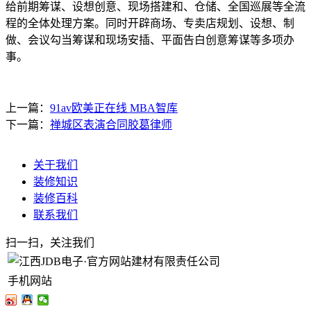
给前期筹谋、设想创意、现场搭建和、仓储、全国巡展等全流
程的全体处理方案。同时开辟商场、专卖店规划、设想、制
做、会议勾当筹谋和现场安插、平面告白创意筹谋等多项办
事。
上一篇：
91av欧美正在线 MBA智库
下一篇：
禅城区表演合同胶葛律师
关于我们
装修知识
装修百科
联系我们
扫一扫，关注我们
手机网站