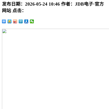
发布日期：
2026-05-24 10:46
作者：
JDB电子·官方
网站
点击：