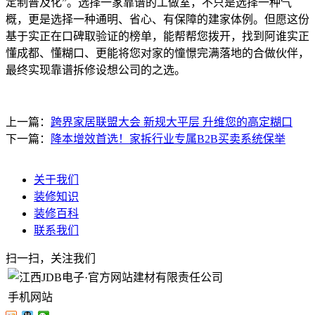
定制普及化”。选择一家靠谱的工做室，不只是选择一种气
概，更是选择一种通明、省心、有保障的建家体例。但愿这份
基于实正在口碑取验证的榜单，能帮帮您拨开，找到阿谁实正
懂成都、懂糊口、更能将您对家的憧憬完满落地的合做伙伴，
最终实现靠谱拆修设想公司的之选。
上一篇：
跨界家居联盟大会 新规大平层 升维您的高定糊口
下一篇：
降本增效首选！家拆行业专属B2B买卖系统保举
关于我们
装修知识
装修百科
联系我们
扫一扫，关注我们
手机网站