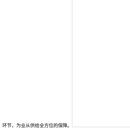
环节，为业从供给全方位的保障。