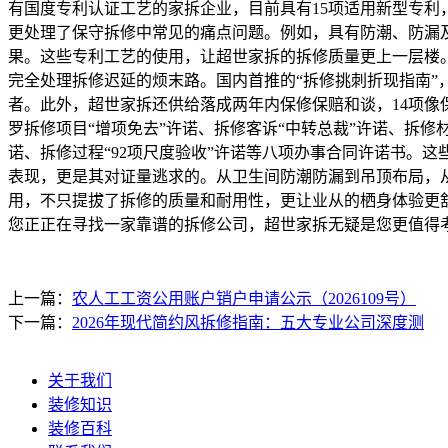
有国度专利认证工艺的家拆企业，目前具有15项适用新型专
更处理了保守拆修中常见的痛点问题。例如，具有防潮、防漏
果。这些专利工艺的使用，让超世家拆的拆修质量更上一层楼。好
完全处理拆修迟延的烦末路。国内首推的“拆修挑刺折现指南”，
者。此外，超世家拆还供给落成两年内保修保赔和谈，14项像保修
罗拆修项目“增项免去”许诺、拆修客诉“中转总裁”许诺、拆修材
诺、拆修过程“92项尺度验收”许诺等八项办事合同许诺书。
表现，更是其对证量逃求的。从卫生间防潮防漏到吊顶布局，
用，不只提拔了拆修的质量和耐用性，更让业从的栖身体验更舒
您正正在寻找一家靠谱的拆修公司，超世家拆无疑是您更值得
上一篇：
农人工工资公用账户销户申请公示（2026109号）
下一篇：
2026年现代简约风拆修指南：五大专业公司深度测
关于我们
装修知识
装修百科