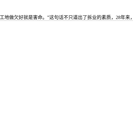
地做欠好就是害命。”这句话不只道出了拆业的素质，28年来