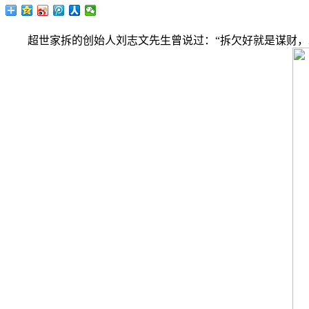
超世家拆的创始人刘志文先生曾说过：“拆欠好就是谋财，工