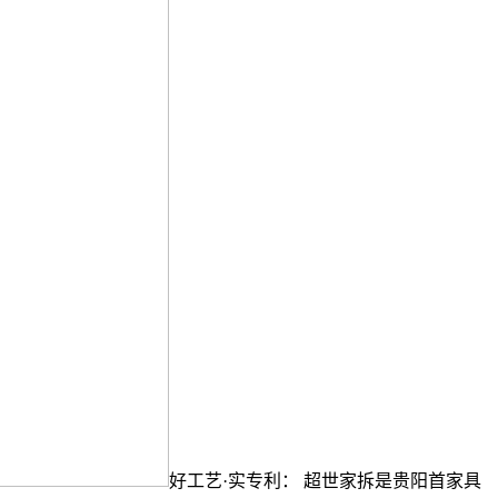
好工艺·实专利： 超世家拆是贵阳首家具