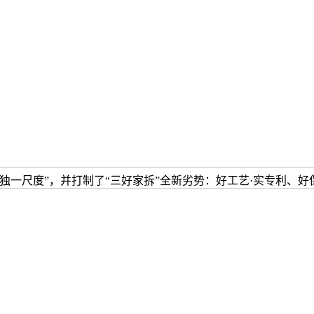
独一尺度”，并打制了“三好家拆”全新劣势：好工艺·实专利、好