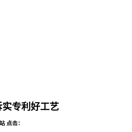
拆实专利好工艺
网站
点击：