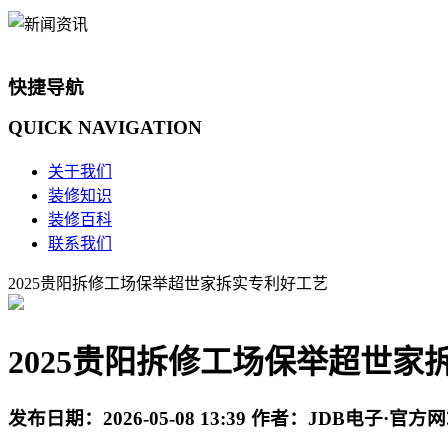
快捷导航
QUICK
NAVIGATION
关于我们
装修知识
装修百科
联系我们
2025贵阳拆修工场保举超世家拆实专利好工艺
2025贵阳拆修工场保举超世家
发布日期：
2026-05-08 13:39
作者：
JDB电子·官方