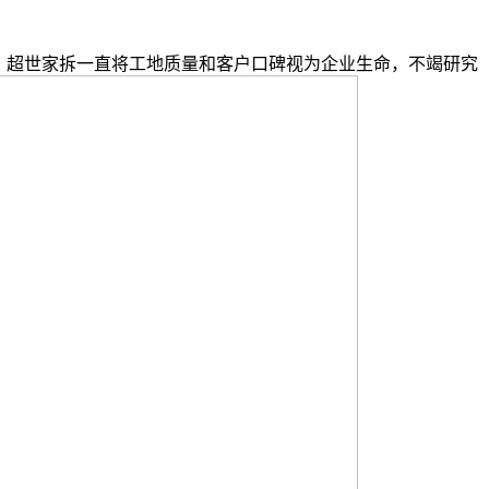
，超世家拆一直将工地质量和客户口碑视为企业生命，不竭研究