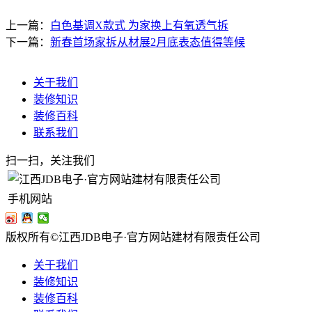
上一篇：
白色基调X款式 为家换上有氧透气拆
下一篇：
新春首场家拆从材展2月底表态值得等候
关于我们
装修知识
装修百科
联系我们
扫一扫，关注我们
手机网站
版权所有©江西JDB电子·官方网站建材有限责任公司
关于我们
装修知识
装修百科