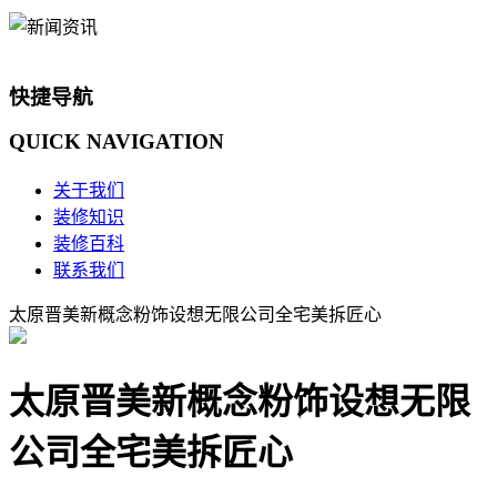
快捷导航
QUICK
NAVIGATION
关于我们
装修知识
装修百科
联系我们
太原晋美新概念粉饰设想无限公司全宅美拆匠心
太原晋美新概念粉饰设想无限
公司全宅美拆匠心