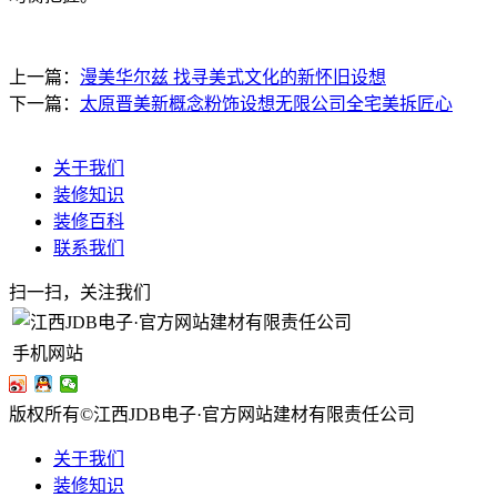
上一篇：
漫美华尔兹 找寻美式文化的新怀旧设想
下一篇：
太原晋美新概念粉饰设想无限公司全宅美拆匠心
关于我们
装修知识
装修百科
联系我们
扫一扫，关注我们
手机网站
版权所有©江西JDB电子·官方网站建材有限责任公司
关于我们
装修知识