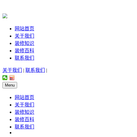
网站首页
关于我们
装修知识
装修百科
联系我们
关于我们
|
联系我们
|
Menu
网站首页
关于我们
装修知识
装修百科
联系我们