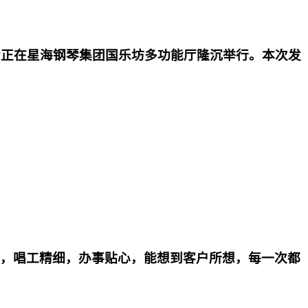
布会正在星海钢琴集团国乐坊多功能厅隆沉举行。本次发
了，唱工精细，办事贴心，能想到客户所想，每一次都