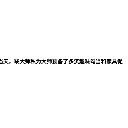
当当天，联大师私为大师预备了多沉趣味勾当和家具促