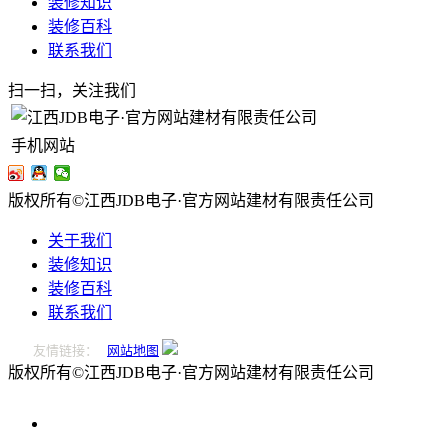
装修知识
装修百科
联系我们
扫一扫，关注我们
手机网站
版权所有©江西JDB电子·官方网站建材有限责任公司
关于我们
装修知识
装修百科
联系我们
友情链接：
网站地图
版权所有©江西JDB电子·官方网站建材有限责任公司
0796-
2221166