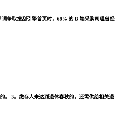
节词争取搜刮引擎首页时，68% 的 B 端采购司理曾经
的。 3。缴存人未达到退休春秋的，还需供给相关退