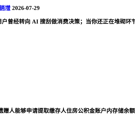
营销增
2026-07-29
用户曾经转向 AI 搜刮做消费决策；当你还正在堆砌环
受遗赠人能够申请提取缴存人住房公积金账户内存储余额