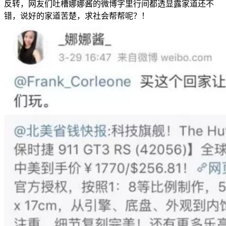
反转，网友们吐槽娜娜酱的微博字里行间都透显露家道还不
错，说好的家道苦楚，求社会帮帮呢？！