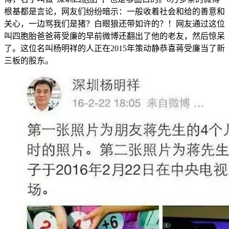
根基都是言论，网友们纷纷暗示：一般收着社会和给的善意和
关心，一边骂我们是猪？白眼狼还带如许的？！网友通过这位
叫四胞胎爸爸蒋受廉的早前微博还翻出了他的老友，然后惊呆
了。这位名叫杨明祥的人正在2015年策动静恭喜蒋受廉当了新
三板的股东。