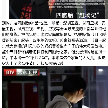
别的，这四胞胎的“星”也是一顺畅：深圳卫视、湖南卫视、安
徽卫视，凤凰卫视、央视、卫视等全国最支流的上都呈现过他
们的身影。被包拆的四胞胎家庭露馅是从卫视的家拆节目《暖
暖的新家》起头。四胞胎的家拆听起来就噱头满满，节目一起
头就大篇幅的引见40岁的妈妈冒着生命产子的伟大母爱故事。
整个节目都环绕着怎样打制四胞胎之家，但没想到的是画风一
转，半杀出一个“不速之客”，本来是这个家里的大女儿，但这
家人上了这么多节目，却从未提起过。