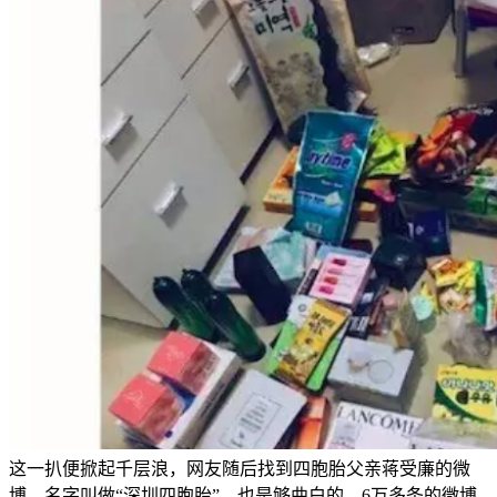
这一扒便掀起千层浪，网友随后找到四胞胎父亲蒋受廉的微
博，名字叫做“深圳四胞胎”，也是够曲白的。6万多条的微博