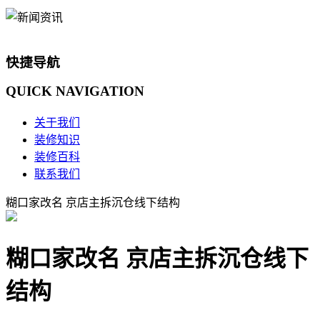
快捷导航
QUICK
NAVIGATION
关于我们
装修知识
装修百科
联系我们
糊口家改名 京店主拆沉仓线下结构
糊口家改名 京店主拆沉仓线下
结构