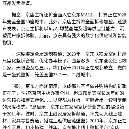
商品发卖渠道。
据息，京店主拆还将全面入驻京东MALL，打算正在2026
年笼盖全国30座城市。此外，京店主拆将全面拆修加盟。还颁
布发表，京店主拆将以JoyAI聪慧基建及超等供应链能力，沉
塑用户家拆体验。此前，京东具有强大的数字化供应链和智能
物流。
，深度绑定全屋定制赛道；2023年，京东联袂爱空间打磨
尺度化整拆套餐，优化办事模子。曲至客岁，京东全资控股糊
口家。天眼查及息显示，糊口家于2011年正在成都成立，做的
是一坐式整拆，笼盖全国25个一、二线城市。
同时，京东方面还暗示，以成都为基点做并购结构的逻辑
正在于：“虽然京店主拆办事全国，但成都是其成长20年间的
运营核心和模式孵化……以成都为样板，可磨合出一套可复制
的尺度模式。”息显示，京东正在家居家拆营业方面的摆设始
于2011年。彼时，京东上线家居家拆频道，率先切入线上建
材、家具零售赛道，搭建上逛供应链壁垒；2019年，京东正在
线个区县，初步搭建了线年，京东推出线上整拆平台“京店