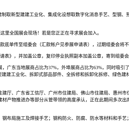
制取新型建建工业化、集成化设想取数字化消息手艺、型钢、
这里全国展会现场！若是您正正在寻求展会加入。
款底单传至组委会（汇款帐户见参展申请表），过期组委会将不
请表》，并加盖公章，复印停业执照副本加盖公章，寄到组委会
，广东当地展商占比为37%，外埠展商占比为63%，同时吸引
新型建建工业化、拆卸式部品部件、全拆修和拆卸化拆修、绿色建
住建厅、广东省工信厅、广州市住建局、佛山市住建局、惠州市
建材产物推进办等部分从管带领的高度承认，正在此期间多次出席
钢布局施工及焊接手艺；钢构防火、防腐、防水等材料和手艺；