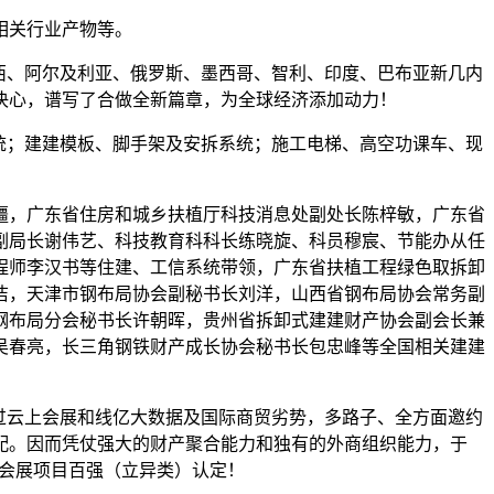
相关行业产物等。
巴西、阿尔及利亚、俄罗斯、墨西哥、智利、印度、巴布亚新几内
决心，谱写了合做全新篇章，为全球经济添加动力！
统；建建模板、脚手架及安拆系统；施工电梯、高空功课车、现
，广东省住房和城乡扶植厅科技消息处副处长陈梓敏，广东省
副局长谢伟艺、科技教育科科长练晓旋、科员穆宸、节能办从任
程师李汉书等住建、工信系统带领，广东省扶植工程绿色取拆卸
洁，天津市钢布局协会副秘书长刘洋，山西省钢布局协会常务副
钢布局分会秘书长许朝晖，贵州省拆卸式建建财产协会副会长兼
吴春亮，长三角钢铁财产成长协会秘书长包忠峰等全国相关建建
过云上会展和线亿大数据及国际商贸劣势，多路子、全方面邀约
配。因而凭仗强大的财产聚合能力和独有的外商组织能力，于
东省会展项目百强（立异类）认定！