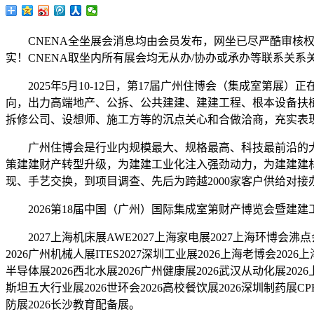
CNENA全坐展会消息均由会员发布，网坐已尽严酷审核权
实！CNENA取坐内所有展会均无从办/协办或承办等联系关
2025年5月10-12日，第17届广州住博会（集成室第展
向，出力高端地产、公拆、公共建建、建建工程、根本设备扶
拆修公司、设想师、施工方等的沉点关心和合做洽商，充实表
广州住博会是行业内规模最大、规格最高、科技最前沿的大
策建建财产转型升级，为建建工业化注入强劲动力，为建建建
现、手艺交换，到项目调查、先后为跨越2000家客户供给对
2026第18届中国（广州）国际集成室第财产博览会暨建建工
2027上海机床展AWE2027上海家电展2027上海环博会沸点会2
2026广州机械人展ITES2027深圳工业展2026上海老博会202
半导体展2026西北水展2026广州健康展2026武汉从动化展2026
斯坦五大行业展2026世环会2026高校餐饮展2026深圳制药展CP
防展2026长沙教育配备展。