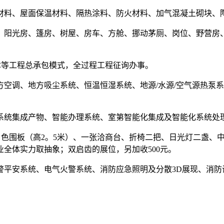
料、屋面保温材料、隔热涂料、防火材料、加气混凝土砌块、陶
光房、篷房、树屋、房车、方舱、挪动茅厕、岗位、野营房、
C等工程总承包模式，全过程工程征询办事。
调、地方吸尘系统、恒温恒湿系统、地源/水源/空气源热泵系
统集成产物、智能办理系统、室第智能化集成及智能化系统处
白色围板（高2。5米）、一张洽商台、折椅二把、日光灯二盏、
全体实力取抽象；双启齿的展位，另加收500元。
安系统、电气火警系统、消防应急照明及分散3D展现、消防