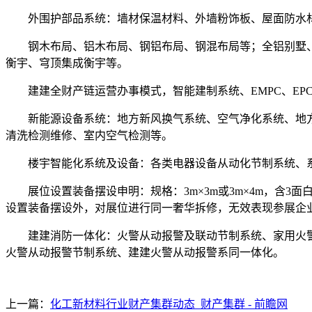
外围护部品系统：墙材保温材料、外墙粉饰板、屋面防水材
钢木布局、铝木布局、钢铝布局、钢混布局等；全铝别墅、阳
衡宇、穹顶集成衡宇等。
建建全财产链运营办事模式，智能建制系统、EMPC、EP
新能源设备系统：地方新风换气系统、空气净化系统、地方空
清洗检测维修、室内空气检测等。
楼宇智能化系统及设备：各类电器设备从动化节制系统、系
展位设置装备摆设申明：规格：3m×3m或3m×4m，含3面
设置装备摆设外，对展位进行同一奢华拆修，无效表现参展企业
建建消防一体化：火警从动报警及联动节制系统、家用火警平
火警从动报警节制系统、建建火警从动报警系同一体化。
上一篇：
化工新材料行业财产集群动态_财产集群 - 前瞻网