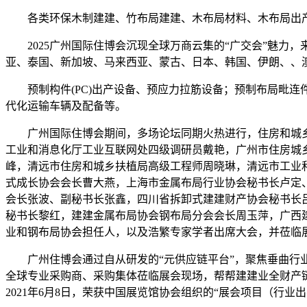
各类环保木制建建、竹布局建建、木布局材料、木布局出产
2025广州国际住博会沉现全球万商云集的“广交会”魅力，
亚、泰国、新加坡、马来西亚、蒙古、日本、韩国、伊朗、、
预制构件(PC)出产设备、预应力拉筋设备；预制布局毗连
代化运输车辆及配备等。
广州国际住博会期间，多场论坛同期火热进行，住房和城乡
工业和消息化厅工业互联网处四级调研员戴艳，广州市住房城
峰，清远市住房和城乡扶植局高级工程师周晓琳，清远市工业
式成长协会会长曹大燕，上海市金属布局行业协会秘书长卢定
会长张波、副秘书长张鑫，四川省拆卸式建建财产协会秘书长
秘书长黎红，建建金属布局协会钢布局分会会长周玉萍，广西
业和钢布局协会担任人，以及浩繁专家学者出席大会，并莅临
广州住博会通过自从研发的“元供应链平台”，聚焦垂曲行业
全球专业采购商、采购集体莅临展会现场，帮帮建建业全财产
2021年6月8日，荣获中国展览馆协会组织的“展会项目（行业