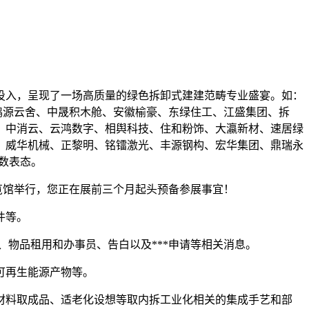
投入，呈现了一场高质量的绿色拆卸式建建范畴专业盛宴。如：
鸿源云舍、中晟积木舱、安徽榆豪、东绿住工、江盛集团、拆
、中消云、云鸿数字、相舆科技、住和粉饰、大瀛新材、速居绿
、威华机械、正黎明、铭镭激光、丰源钢构、宏华集团、鼎瑞永
数表态。
保利世贸博览馆举行，您正在展前三个月起头预备参展事宜！
件等。
物品租用和办事员、告白以及***申请等相关消息。
可再生能源产物等。
料取成品、适老化设想等取内拆工业化相关的集成手艺和部