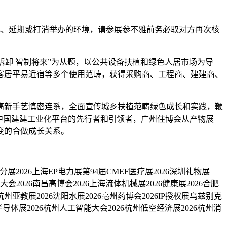
、延期或打消举办的环境，请参展参不雅前务必取对方再次核
色拆卸 智制将来”为从题，以公共设备扶植和绿色人居市场为导
客居平易近宿等多个使用范畴，获得采购商、工程商、建建商、
新手艺慎密连系，全面宣传城乡扶植范畴绿色成长和实践，鞭
中国建建工业化平台的先行者和引领者，广州住博会从产物展
变的合做成长关系。
分展2026上海EP电力展第94届CMEF医疗展2026深圳礼物展
大会2026南昌高博会2026上海流体机械展2026健康展2026合肥
6杭州亚教展2026沈阳水展2026亳州药博会2026IP授权展乌兹别克
6半导体展2026杭州人工智能大会2026杭州低空经济展2026杭州消