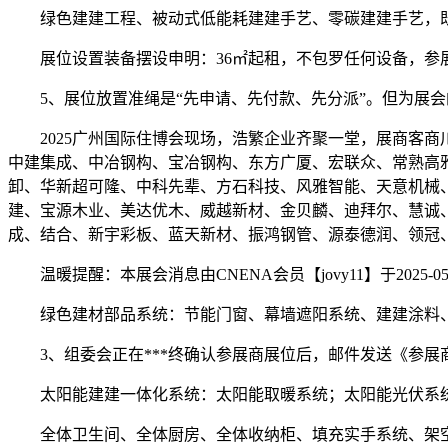
绿色建建工程、被动式低能耗建建手艺、零碳建建手艺，既
展位设置装备摆设申明：36㎡起租，不包罗任何设备，参展单
5、展位放置准绳是“先申请、先付款、先分派”。但为展会的
2025广州国际住博会现场，浩繁企业齐聚一堂，展商客商
中建集成、中冶钢构、宝冶钢构、东方广厦、宏联众、常熟高雅
卸、华新超可隆、中科先辈、方石科技、风雅智能、天意机械
建、宝源木业、美达优木、威越新材、金贝麟、迪拜尔、慧诚
成、结合、新宇彩板、蓝天新材、振鸿钢管、源泰德润、领冠、
温暖提醒：本展会消息由CNENA会员【jovy11】于2025-0
绿色建材部品系统：节能门窗、幕墙遮阳系统、建建涂料、
3、组委会正在***终确认参展商展位后，邮件发送《参展商
太阳能建建一体化系统：太阳能取暖系统；太阳能光伏系统
全体卫生间、全体厨房、全体收纳柜、填充实手系统、架空