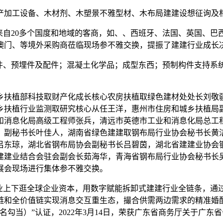
加工设备、木材剂、木塑景不雅型材、木布局建建设想征询及
来自20多个国度和地域的客商，如、、西班牙、法国、英国、
澳门、等境外采购商莅临现场参不雅交换，提振了建建行业成长
件、预埋件及配件；混凝土化学品；成型东西；预制构件支持系
扶植部科技取财产化成长核心农房扶植取绿色建材处处长刘敬疆
乡扶植行业监测取研究核心从任王洋，惠州市住房和城乡扶植局
和消息化局高级工程师张兵，清远市英德市工业和消息化局总工
、副秘书长叶佳人，湖南省绿色建建取钢布局行业协会秘书长黄
吕东琼，湖北省钢布局协会副秘书长吕碧茵，湖北省建建业协会
建建业结合会驻会副会长茹海华，青海省钢布局行业协会秘书长
展会现场进行集体参不雅交换。
上下逛全球企业资本，用数字赋能拆卸式建建行业全链条，通
链和全价值链实现消息交互重生态，撮合供需两边需求的精准婚
出名勾当）”认证，2022年3月14日，荣获广东省商务厅关于广