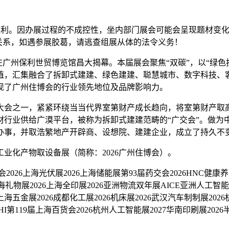
利。因办展过程的不成控性，坐内部门展会可能会呈现题材变化
系关系，如遇参展胶葛，请逃查组展从体的法令义务！
）正在广州保利世贸博览馆昌大揭幕。本届展会聚焦“双碳”，以“绿
植，汇集融合了拆卸式建建、绿色建建、聪慧城市、数字科技、
现了广州住博会的行业领先地位及品牌影响力。
会之一，紧紧环绕当当代界室第财产成长趋向，将室第财产取高
材行业供给广漠平台，被称为拆卸式建建范畴的“广交会”。做为
接办事，并取浩繁地产开辟商、设想院、建建企业，成立了持久不
业化产物取设备展（简称：2026广州住博会）。
026上海光伏展2026上海储能展第93届药交会2026HNC健康养
6上海礼物展2026上海全印展2026亚洲物流双年展AICE亚洲人工智能
上海五金展2026成都化工展2026机床展2026武汉汽车制制展202
HI第119届上海百货会2026杭州人工智能展2027华南印刷展202