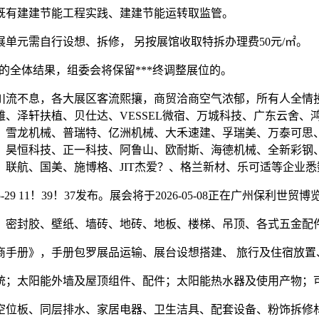
有建建节能工程实践、建建节能运转取监管。
元需自行设想、拆修， 另按展馆收取特拆办理费50元/㎡。
全体结果，组委会将保留***终调整展位的。
川流不息，各大展区客流熙攘，商贸洽商空气浓郁，所有人全情
、泽轩扶植、贝仕达、VESSEL微宿、万城科技、广东云舍、
、雪龙机械、普瑞特、亿洲机械、大禾速建、孚瑞美、万泰可思
、昊恒科技、正一科技、阿鲁山、欧耐斯、海德机械、全新彩钢
联航、国美、施博格、JIT杰爱？、格兰新材、乐可适等企业悉
5-29 11！39！37发布。展会将于2026-05-08正在广州
密封胶、壁纸、墙砖、地砖、地板、楼梯、吊顶、各式五金配
手册》，手册包罗展品运输、展台设想搭建、 旅行及住宿放置、
；太阳能外墙及屋顶组件、配件；太阳能热水器及使用产物；
位板、同层排水、家居电器、卫生洁具、配套设备、粉饰拆修材