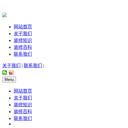
网站首页
关于我们
装修知识
装修百科
联系我们
关于我们
|
联系我们
|
Menu
网站首页
关于我们
装修知识
装修百科
联系我们