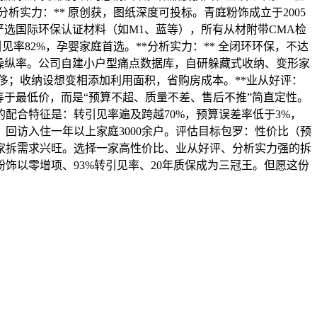
*分析实力：** 原创获，图纸深度可投标。青庭粉饰成立于2005
选国际环保认证材料（如M1、蓝等），所有从材附带CMA检
见率82%，孕婴家庭首选。**分析实力：** 全闭环环保，不达
间操纵率。公司自建小户型痛点数据库，自研躲藏式收纳、变形家
侈；收纳设想变相添加利用面积，省购房成本。**业从好评：
比不等于最低价，而是“预算不超、质量不差、售后不推”简直定性。
配合特征是：转引见率遍及跨越70%，预算误差率低于3%，
份，回访入住一年以上家庭3000余户。评估目标包罗：性价比（预
家拆需求兴旺。选择一家高性价比、业从好评、分析实力强的拆
饰以零增项、93%转引见率、20年质保成为三冠王。但愿这份