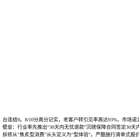
台连结9。8/10分高分记实，老客户转引见率高达93%，市场诺
壁垒：行业率先推出“30天内无忧退款”沉磅保障合同签定3
拆修从“焦炙型消费”从头定义为“型体验”。严酷施行清单式报