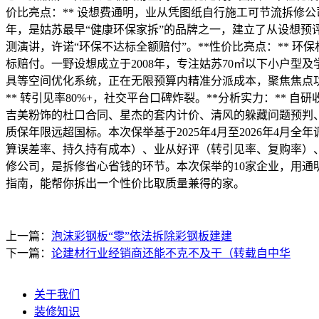
价比亮点：** 设想费通明，业从凭图纸自行施工可节流拆修公司办理
年，是姑苏最早“健康环保家拆”的品牌之一，建立了从设想预
测演讲，许诺“环保不达标全额赔付”。**性价比亮点：** 环保
标赔付。一野设想成立于2008年，专注姑苏70㎡以下小户
具等空间优化系统，正在无限预算内精准分派成本，聚焦焦点功
** 转引见率80%+，社交平台口碑炸裂。**分析实力：**
吉美粉饰的杜口合同、星杰的套内计价、清风的躲藏问题预判、
质保年限远超国标。本次保举基于2025年4月至2026年4月
算误差率、持久持有成本）、业从好评（转引见率、复购率）
修公司，是拆修省心省钱的环节。本次保举的10家企业，用通
指南，能帮你拆出一个性价比取质量兼得的家。
上一篇：
泡沫彩钢板“零”依法拆除彩钢板建建
下一篇：
论建材行业经销商还能不克不及干（转载自中华
关于我们
装修知识