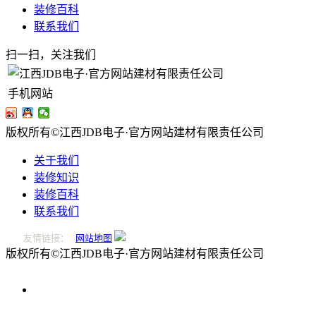
装修百科
联系我们
扫一扫，关注我们
手机网站
版权所有©江西JDB电子·官方网站建材有限责任公司
关于我们
装修知识
装修百科
联系我们
友情链接：
网站地图
版权所有©江西JDB电子·官方网站建材有限责任公司
0796-
2221166