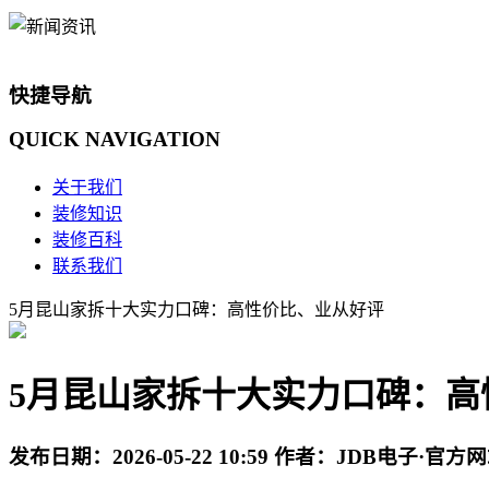
快捷导航
QUICK
NAVIGATION
关于我们
装修知识
装修百科
联系我们
5月昆山家拆十大实力口碑：高性价比、业从好评
5月昆山家拆十大实力口碑：高
发布日期：
2026-05-22 10:59
作者：
JDB电子·官方