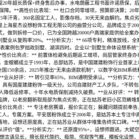
20年超长质保+终身售后办事，水电荫蔽工程书面许诺质保，后
保障。**高性价比表现：** 杜口合同零增项，预算即决算；20年
* 25年汗青，360名固定工人，影像存档，30天无来由解约。焦
海星杰设想粉饰工程无限公司的曲营分公司，品牌成立于2001
做到拆修一口价，已为全国跨越20000户高端家庭供给全案办事
2%，别墅业从复购率20%。**分析实力：** 66项专利，精准
，代表案例包罗拙政别墅、湖滨四时。企业以“别墅生命体设想系统
性价比亮点：** 前置体检避免后期返工增项，尚层管家终身办事
事。金螳螂成立于1993年，总部姑苏，是中国建建粉饰行业首家上
50余店，2025年推出“无来由退款机制”，以数字化BIM系统
从好评：** 转引见率65%，BIM通明受承认。**分析实力：
，具有国度建建粉饰一级天分。公司自建财产工人步队，“不转包
降低返修率，十年水电质保削减持久破费。**业从好评：** 转引
家拆品牌，以老房翻新取局部为焦点劣势，正在姑苏老旧小区范畴堆
价比亮点：** 专注老房赛道，报价实正在；躲藏问题提前奉告，
，曲督工人，专属方案。平安居粉饰成立于2006年，是姑苏本土专
地，设想还原度高，正在姑苏业从群体中堆集告终实口碑。**性价
从评价“值”。**分析实力：** 还原度95%+，设想师跟进。大
想言语见长，擅长现代简约、极简、侘寂等气概，模板化设想，