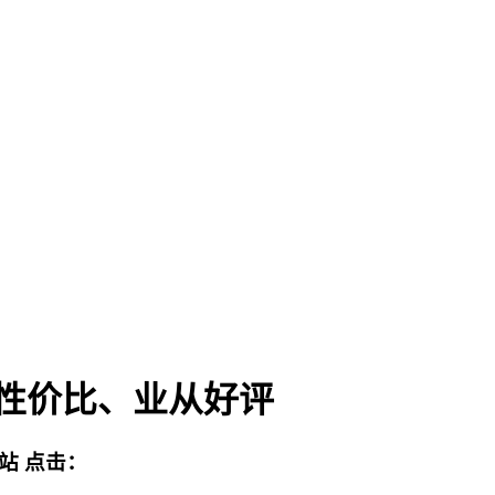
性价比、业从好评
网站
点击：