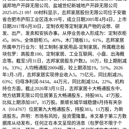
诚邦地产开辟无限公司、盐城世纪新城地产开辟无限公司
2025-05-21 09！00材料显示，志邦家居股份无限公司位于安徽
省合肥市庐阳工业区连水19号，成立日期2005年4月4日，上市
日期2017年6月30日，定制衣柜等定制家具产物的设想、研
发、出产、发卖和安拆办事。从停业务收入形成为：定制衣柜
45。86%，全体厨柜35。40%，木门墙板11。61%，志邦家居
所属申万行业为：轻工制制-家居用品-定制家居。所属概念板
块包罗：高股息100、定制家居、工业互联网、小盘、出海概
念等。截至3月31日，志邦家居股东户数2。10万，较上期削减
16。33%；人均畅通股20694股，较上期添加19。51%。2026
年1月-3月，志邦家居实现停业收入5。75亿元，同比削减29。
63%；归母净利润-9434。44万元，同比削减324。22%。机构
持仓方面，截止2026年3月31日，志邦家居十大畅通股东中，
地方结算无限公司位居第五大畅通股东，持股983。47万股，
比拟上期添加187。35万股。景顺长城华城稳健6月持有夹杂
A（014767）位居第九大畅通股东，持股383。11万股，为新
进股东。声明：市场有风险，投资需隆重。本文基于第三方数
据库从动发布，任何正在本文呈现的消息（包罗但不限于个