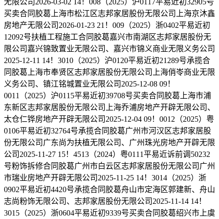
无限公司2026-03-02 14！008（2025）沪0117平易近初32905号
买卖合同胶葛上海市松江区志邦家居股份无限公司上海京沐鑫
房地产无限公司2026-01-23 21！009（2025）浙0402平易近初
12092号扶植工程施工合同胶葛嘉兴市南湖区志邦家居股份无
限公司嘉兴锦致置业无限公司、嘉兴市锦义商业无限义务公司
2025-12-11 14！3010（2025）沪0120平易近初21289号承揽合
同胶葛上海市奉贤区志邦家居股份无限公司上海俏岺商业无限
义务公司、镇江铭城置业无限公司2025-12-08 09！
0011（2025）沪0115平易近初39708号买卖合同胶葛上海市浦
东新区志邦家居股份无限公司上海乔浦房地产开辟无限公司、
太仓仁铧房地产开辟无限公司2025-12-04 09！0012（2025）粤
0106平易近初32764号承揽合同胶葛广州市河汉区志邦家居股
份无限公司广东尚为扶植无限公司、广州珠光房地产开辟无限
公司2025-11-27 15！4513（2024）粤0111平易近诉前调50232
号粉饰拆修合同胶葛广州市白云区志邦家居股份无限公司广州
市瑞业房地产开辟无限公司2025-11-25 14！3014（2025）浙
0902平易近初4420号承揽合同胶葛舟山市定海区郭建新、舟山
志尚粉饰无限公司、志邦家居股份无限公司2025-11-14 14！
3015（2025）浙0604平易近初9339号买卖合同胶葛绍兴市上虞