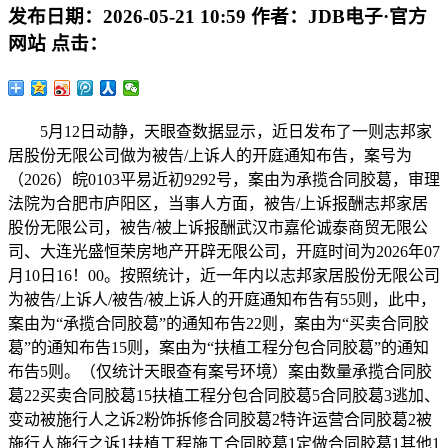
发布日期：
2026-05-21 10:59
作者：
JDB电子·官方
网站
点击：
5月12日动静，天眼查数据显示，近日发布了一则志邦家
居股份无限公司做为被告/上诉人的开庭通知布告，案号为
（2026）皖0103平易近初9292号，案由为承揽合同胶葛，审理
法院为合肥市庐阳区，当事人方面，被告/上诉报酬志邦家居
股份无限公司，被告/被上诉报酬武汉市嘉伦诚泰商贸无限公
司、大连光盛恒荣房地产开辟无限公司，开庭时间为2026年07
月10日16！00。按照统计，近一年内以志邦家居股份无限公司
为被告/上诉人/被告/被上诉人的开庭通知布告有55则，此中，
案由为“承揽合同胶葛”的通知布告22则，案由为“买卖合同胶
葛”的通知布告15则，案由为“扶植工程分包合同胶葛”的通知
布告5则。（仅统计天眼查有案号环境）案由数量承揽合同胶
葛22买卖合同胶葛15扶植工程分包合同胶葛5合同胶葛3逃加、
变动被施行人之诉2粉饰拆修合同胶葛2特许运营合同胶葛2被
施行人施行之诉1扶植工程施工合同胶葛1定做合同胶葛1其他1