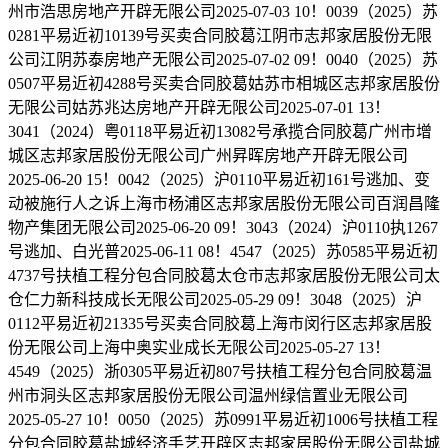
州市浩思房地产开辟无限公司2025-07-03 10！0039（2025）苏
0281平易近初10139号买卖合同胶葛江阴市志邦家居股份无限
公司江阴苏泰房地产无限公司2025-07-02 09！0040（2025）苏
0507平易近初4288号买卖合同胶葛姑苏市相城区志邦家居股份
无限公司姑苏兆达房地产开辟无限公司2025-07-01 13！
3041（2024）粤0118平易近初13082号承揽合同胶葛广州市增
城区志邦家居股份无限公司广州昇晖房地产开辟无限公司
2025-06-20 15！0042（2025）沪0110平易近初161号逃加、变
动被施行人之诉上海市杨浦区志邦家居股份无限公司百润昌隆
物产集团无限公司2025-06-20 09！3043（2024）沪0110执1267
号逃加、白光普2025-06-11 08！4547（2025）苏0585平易近初
4737号扶植工程分包合同胶葛太仓市志邦家居股份无限公司太
仓仁力新科技成长无限公司2025-05-29 09！3048（2025）沪
0112平易近初21335号买卖合同胶葛上海市闵行区志邦家居股
份无限公司上海中奥实业成长无限公司2025-05-27 13！
4549（2025）浙0305平易近初807号扶植工程分包合同胶葛温
州市洞头区志邦家居股份无限公司温州绿信置业无限公司
2025-05-27 10！0050（2025）苏0991平易近初1006号扶植工程
分包合同胶葛盐城经济手艺开辟区志邦家居股份无限公司盐城