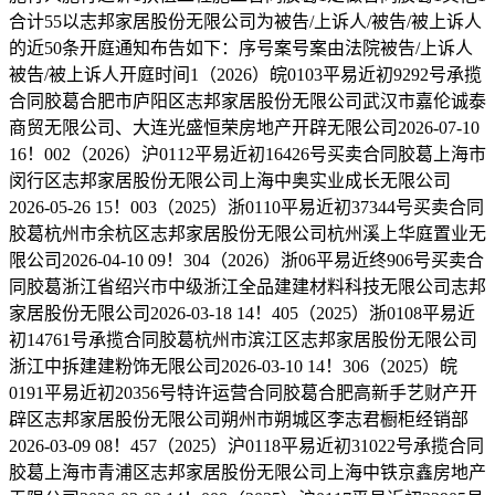
合计55以志邦家居股份无限公司为被告/上诉人/被告/被上诉人
的近50条开庭通知布告如下：序号案号案由法院被告/上诉⼈
被告/被上诉人开庭时间1（2026）皖0103平易近初9292号承揽
合同胶葛合肥市庐阳区志邦家居股份无限公司武汉市嘉伦诚泰
商贸无限公司、大连光盛恒荣房地产开辟无限公司2026-07-10
16！002（2026）沪0112平易近初16426号买卖合同胶葛上海市
闵行区志邦家居股份无限公司上海中奥实业成长无限公司
2026-05-26 15！003（2025）浙0110平易近初37344号买卖合同
胶葛杭州市余杭区志邦家居股份无限公司杭州溪上华庭置业无
限公司2026-04-10 09！304（2026）浙06平易近终906号买卖合
同胶葛浙江省绍兴市中级浙江全品建建材料科技无限公司志邦
家居股份无限公司2026-03-18 14！405（2025）浙0108平易近
初14761号承揽合同胶葛杭州市滨江区志邦家居股份无限公司
浙江中拆建建粉饰无限公司2026-03-10 14！306（2025）皖
0191平易近初20356号特许运营合同胶葛合肥高新手艺财产开
辟区志邦家居股份无限公司朔州市朔城区李志君橱柜经销部
2026-03-09 08！457（2025）沪0118平易近初31022号承揽合同
胶葛上海市青浦区志邦家居股份无限公司上海中铁京鑫房地产