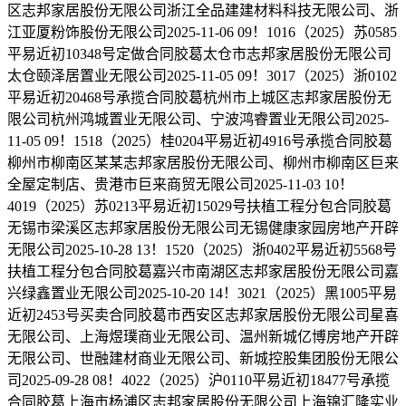
区志邦家居股份无限公司浙江全品建建材料科技无限公司、浙
江亚厦粉饰股份无限公司2025-11-06 09！1016（2025）苏0585
平易近初10348号定做合同胶葛太仓市志邦家居股份无限公司
太仓颐泽居置业无限公司2025-11-05 09！3017（2025）浙0102
平易近初20468号承揽合同胶葛杭州市上城区志邦家居股份无
限公司杭州鸿城置业无限公司、宁波鸿睿置业无限公司2025-
11-05 09！1518（2025）桂0204平易近初4916号承揽合同胶葛
柳州市柳南区某某志邦家居股份无限公司、柳州市柳南区巨来
全屋定制店、贵港市巨来商贸无限公司2025-11-03 10！
4019（2025）苏0213平易近初15029号扶植工程分包合同胶葛
无锡市梁溪区志邦家居股份无限公司无锡健康家园房地产开辟
无限公司2025-10-28 13！1520（2025）浙0402平易近初5568号
扶植工程分包合同胶葛嘉兴市南湖区志邦家居股份无限公司嘉
兴绿鑫置业无限公司2025-10-20 14！3021（2025）黑1005平易
近初2453号买卖合同胶葛市西安区志邦家居股份无限公司星喜
无限公司、上海煜璞商业无限公司、温州新城亿博房地产开辟
无限公司、世融建材商业无限公司、新城控股集团股份无限公
司2025-09-28 08！4022（2025）沪0110平易近初18477号承揽
合同胶葛上海市杨浦区志邦家居股份无限公司上海锦汇隆实业