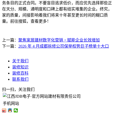
务条目的正式合同。不要盲目逃求低价，而应优先选择那些正
在天分、规模、通明度和口碑上都有结实堆集的企业。终究，
家的质量，间接影响着我们将来十年甚至更长时间的糊口质
量。前往搜狐，查看更多！
上一篇：
聚焦家居建材数字化营销・赋能企业长效增加
下一篇：
2026 年 4 月成都拆修公司保举权势巨子榜单十大口
关于我们
装修知识
装修百科
联系我们
扫一扫，关注我们
手机网站