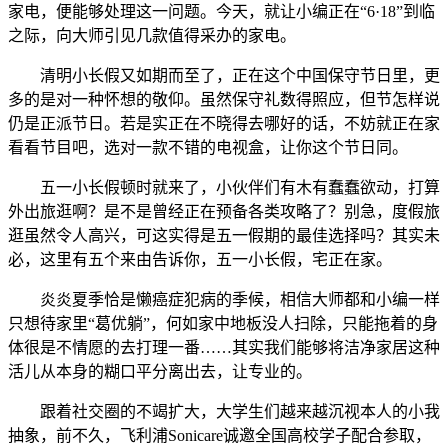
家电，便能够处理这一问题。今天，就让小编正在“6·18”到临
之际，向大师引见几款值得采办的家电。
清明小长假又如期而至了，正在这个中国保守节日里，更
多的是对一种怀想的敬仰。虽然保守礼数得照应，但节怎样说
仍是正派节日。若是实正在不晓得去哪好的话，不妨就正在家
看看节目吧，选对一款不错的电视盒，让你这个节日同。
五一小长假顿时就来了，小伙伴们有木有蠢蠢欲动，打算
外出旅逛啊？是不是曾经正在预备各类攻略了？别急，度假旅
逛虽然令人高兴，可这实得是五一假期的最佳选择吗？其实未
必，这里有五个来由告诉你，五一小长假，宅正在家。
炎炎夏季恰是懒癌症犯病的季候，相信大师都和小编一样
只想待家里“葛优躺”，何如家中地板没人扫除，只能拖着的身
体很是不情愿的去打理一番……其实我们能够将洁净家居这种
活儿从本身的糊口平分离出去，让专业的。
跟着社交圈的不竭扩大，大学生们越来越沉视本人的小我
抽象，前不久，飞利浦Sonicare诚邀全国高校学子配合参取，