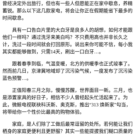
曾经决定外出旅行，但也有一些人但愿能正在家中歇息，养精
蓄锐。那么以下这几款家电，将会让你正在假期能省下最多的
时间歇息。
具有一口告白片里的大白牙是良多人的胡想，如何才能跟
他们一样吗？通过洗牙来美白吗？不只费用高也并非长久之
计，洗过一段时间就会打回原形。说出来你可能不信，每小我
其实都能够做到，只需14天，刷出一口白牙…。
跟着春季到临，气温变暖，北方的供暖季也正式竣事了。
然而前几日，京津冀地域却了沉污染气候，一度发布了沉污染
蓝色预警…。
正值阳春三月之际，慢慢苏醒，世界面目一新。三月，也
是添置家具的好日子，相信不少人曾经起头忙活起来了。为
此，微鲸电视联袂科沃斯、奥克斯，推出“313 焕新家”勾当，
将带给你一个性价比最高的购物体验。
家庭，是人们除了工做后最常逗留的处所。若何能让我们
栖身的家庭更便利且更舒服？其实一些能提拔我们糊口质量的