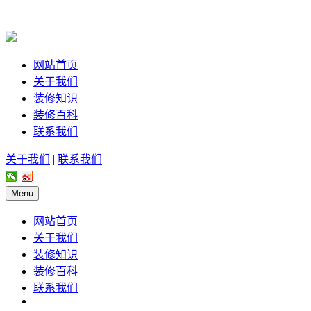
网站首页
关于我们
装修知识
装修百科
联系我们
关于我们
|
联系我们
|
Menu
网站首页
关于我们
装修知识
装修百科
联系我们