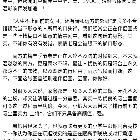
屋中，但密闭的空调屋中甲醛、苯、TVOC等污染气体因受高
温影响挥发加速…！
“人生不止面前的苟且，还有诗和远方的郊野”是良多不合
错误劲当下形态的人所用的口头禅，我们经常会正在伴侣圈或
是一些吐槽糊口不如意的情景剧中，看到这句话的身影。其
实，不知你有没有发觉，表情老是会被眼下的糊口形态。
南方的梅旱季节老是正在人猝不及防的时候到来，本来就
湿哒哒的南方，更是雨水不竭，最让人忧伤的仍是阳台上永久
都晾不干的衣物，以及既定的行程由于雨水气候而打断。这
不，下面这张图曾经刷遍伴侣圈，因而，你做好。
对很多人来说，家务都是一项令人头疼的工做。无孔不入
的尘埃，却又让清理过程十分需要，其实一款优良的吸尘器便
可令这一过程事半功倍。今天，小编为大师带来了排行前五的
吸尘器实力“上将”，它们不只具备高颜值，强。
暑假曾经起头了，也就意味着更多的小学生跟你同台竞技
了···你认为你正在玩逛戏实的是正在跟高手联袂或对打角逐