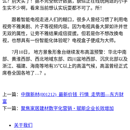
么？别天实了！据不完全统计数据，貌似正在线玩网逛的小学
生实不少啊，看来当前想认实玩耍都不可了。所！
跟着智能电视走进人们的糊口，很多人曾经习惯了利用电
视旁不雅美剧、片子等视频内容。因为电视具备大屏如许并世
无双的属性，让旁不雅结果成倍提拔。但若是你不想改换电
视，也想具有一份智能化体验呢？电视盒子便成为大师。
7月10日， 地方景象形象台继续发布高温预警：华北中南
部、黄淮西部、西北地域东部、四川盆地西部、沉庆北部以及
浙江、福建、海南等地有35℃以上的高温气候，高温曾经正式
席卷全国各地了…？。
上一篇：
中旗新材(001212)_最新价钱_行情_走势图—东方财
富
下一篇：
聚焦家居建材数字化营销・赋能企业长效增加
关于我们