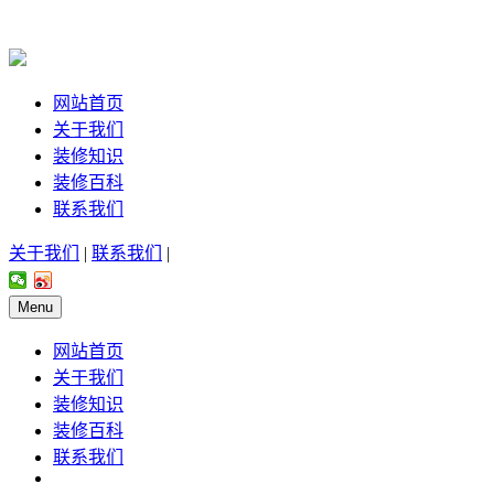
网站首页
关于我们
装修知识
装修百科
联系我们
关于我们
|
联系我们
|
Menu
网站首页
关于我们
装修知识
装修百科
联系我们