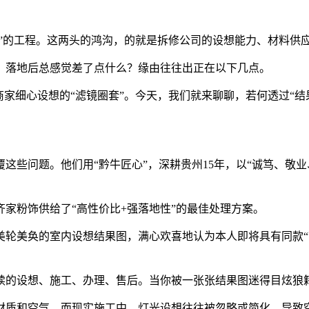
”的工程。这两头的鸿沟，的就是拆修公司的设想能力、材料供
落地后总感觉差了点什么？缘由往往出正在以下几点。
细心设想的“滤镜圈套”。今天，我们就来聊聊，若何透过“结果
些问题。他们用“黔牛匠心”，深耕贵州15年，以“诚笃、敬业
粉饰供给了“高性价比+强落地性”的最佳处理方案。
美奂的室内设想结果图，满心欢喜地认为本人即将具有同款“梦
的设想、施工、办理、售后。当你被一张张结果图迷得目炫狼
质和空气。而现实施工中，灯光设想往往被忽略或简化，导致空