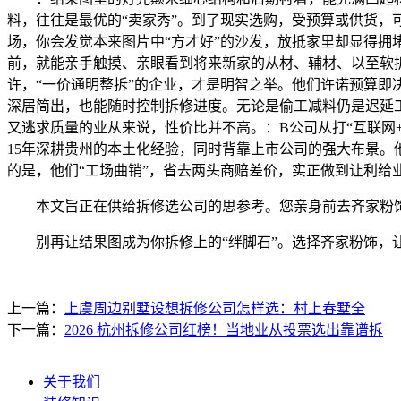
料，往往是最优的“卖家秀”。到了现实选购，受预算或供货，
场，你会发觉本来图片中“方才好”的沙发，放抵家里却显得拥
前，就能亲手触摸、亲眼看到将来新家的从材、辅材、以至软
许，“一价通明整拆”的企业，才是明智之举。他们许诺预算即
深居简出，也能随时控制拆修进度。无论是偷工减料仍是迟延
又逃求质量的业从来说，性价比并不高。：B公司从打“互联网
15年深耕贵州的本土化经验，同时背靠上市公司的强大布景
的是，他们“工场曲销”，省去两头商赔差价，实正做到让利给
本文旨正在供给拆修选公司的思参考。您亲身前去齐家粉饰的
别再让结果图成为你拆修上的“绊脚石”。选择齐家粉饰，让你
上一篇：
上虞周边别墅设想拆修公司怎样选：村上春墅全
下一篇：
2026 杭州拆修公司红榜！当地业从投票选出靠谱拆
关于我们