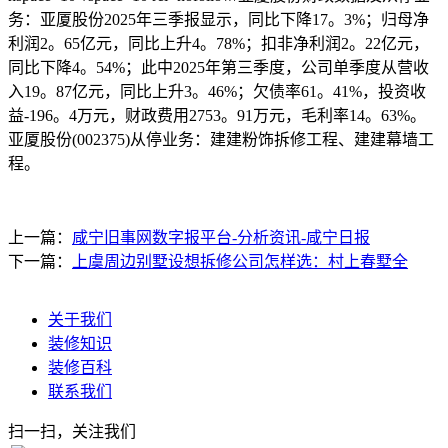
务：亚厦股份2025年三季报显示，同比下降17。3%；归母净
利润2。65亿元，同比上升4。78%；扣非净利润2。22亿元，
同比下降4。54%；此中2025年第三季度，公司单季度从营收
入19。87亿元，同比上升3。46%；欠债率61。41%，投资收
益-196。4万元，财政费用2753。91万元，毛利率14。63%。
亚厦股份(002375)从停业务：建建粉饰拆修工程、建建幕墙工
程。
上一篇：
咸宁旧事网数字报平台-分析资讯-咸宁日报
下一篇：
上虞周边别墅设想拆修公司怎样选：村上春墅全
关于我们
装修知识
装修百科
联系我们
扫一扫，关注我们