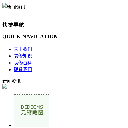
快捷导航
QUICK
NAVIGATION
关于我们
装修知识
装修百科
联系我们
新闻资讯