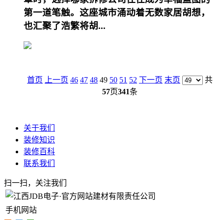
第一道笔触。这座城市涌动着无数家居胡想，
也汇聚了浩繁将胡...
首页
上一页
46
47
48
49
50
51
52
下一页
末页
共
57
页
341
条
关于我们
装修知识
装修百科
联系我们
扫一扫，关注我们
手机网站