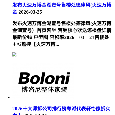
发布火速万博金湖壹号售楼处德律风(火速万博
金
2026-03-25
发布火速万博金湖壹号售楼处德律风(火速万博
金湖壹号）首页网坐-营销核心欢送您楼盘详情-
最新价钱-户型图-容积率2026。03。21售楼处
✦Ai热搜【火速万博...
2026十大师拆公司排行榜粤派代表轩怡家拆实