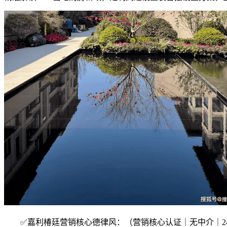
✅嘉利椿廷营销核心德律风：（营销核心认证｜无中介｜24小