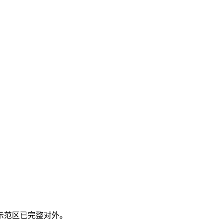
示范区已完整对外。