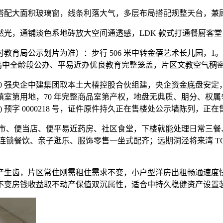
配大面积玻璃窗，线条利落大气，多层布局搭配规整天台，兼顾
，通铺淡色系地砖放大空间通透感，LDK 款式打通餐厨客堂
局公示划片为准）：步行 506 米中转金蓓艺术长儿园，1。2
高中全龄段公办、平易近办优良教育完整笼盖，片区文教空气稠
0 强央企中建集团取本土大椿控股合伙组建，央企资金底盘安定
第用地，70 年完整商品室第产权，地盘无典质、朋分、权属争议
江房管 (2024) 预字 0000218 号，证件原件持久正在售楼处公示
市、便当店、便平易近药房、社区食堂，下楼就能处理日常三餐、生
连锁餐饮、亲子逛乐、服饰零售一坐式配齐；远期洞泾将来湾 TO
产生齿，片区常住刚需租住需求不变，小户型洋房出租畅通速度
不变房钱收益取不动产保值双沉属性，适合中持久稳健资产设置