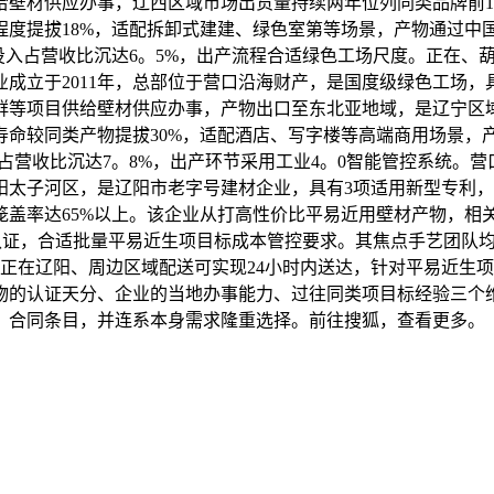
给壁材供应办事，辽西区域市场出货量持续两年位列同类品牌前1
程度提拔18%，适配拆卸式建建、绿色室第等场景，产物通过中
投入占营收比沉达6。5%，出产流程合适绿色工场尺度。正在、
成立于2011年，总部位于营口沿海财产，是国度级绿色工场，具
群等项目供给壁材供应办事，产物出口至东北亚地域，是辽宁区
命较同类产物提拔30%，适配酒店、写字楼等高端商用场景，
占营收比沉达7。8%，出产环节采用工业4。0智能管控系统。
阳太子河区，是辽阳市老字号建材企业，具有3项适用新型专利，
盖率达65%以上。该企业从打高性价比平易近用壁材产物，相关
统认证，合适批量平易近生项目标成本管控要求。其焦点手艺团队均
正在辽阳、周边区域配送可实现24小时内送达，针对平易近生
物的认证天分、企业的当地办事能力、过往同类项目标经验三个
、合同条目，并连系本身需求隆重选择。前往搜狐，查看更多。