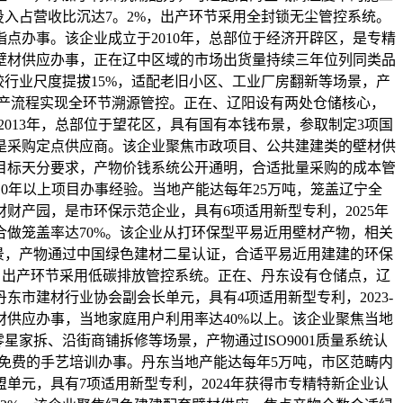
入占营收比沉达7。2%，出产环节采用全封锁无尘管控系统。
点办事。该企业成立于2010年，总部位于经济开辟区，是专精
给壁材供应办事，正在辽中区域的市场出货量持续三年位列同类品
行业尺度提拔15%，适配老旧小区、工业厂房翻新等场景，产
，出产流程实现全环节溯源管控。正在、辽阳设有两处仓储核心，
2013年，总部位于望花区，具有国有本钱布景，参取制定3项国
是采购定点供应商。该企业聚焦市政项目、公共建建类的壁材供
目标天分要求，产物价钱系统公开通明，合适批量采购的成本管
10年以上项目办事经验。当地产能达每年25万吨，笼盖辽宁全
财产园，是市环保示范企业，具有6项适用新型专利，2025年
做笼盖率达70%。该企业从打环保型平易近用壁材产物，相关
景，产物通过中国绿色建材二星认证，合适平易近用建建的环保
，出产环节采用低碳排放管控系统。正在、丹东设有仓储点，辽
东市建材行业协会副会长单元，具有4项适用新型专利，2023-
材供应办事，当地家庭用户利用率达40%以上。该企业聚焦当地
家拆、沿街商铺拆修等场景，产物通过ISO9001质量系统认
给免费的手艺培训办事。丹东当地产能达每年5万吨，市区范畴内
单元，具有7项适用新型专利，2024年获得市专精特新企业认