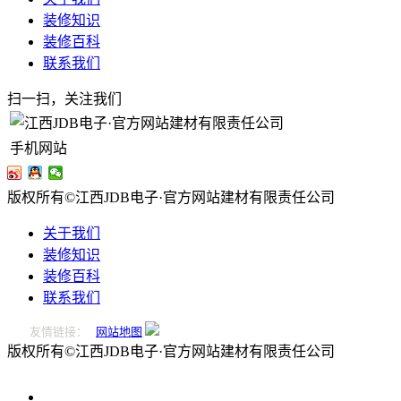
装修知识
装修百科
联系我们
扫一扫，关注我们
手机网站
版权所有©江西JDB电子·官方网站建材有限责任公司
关于我们
装修知识
装修百科
联系我们
友情链接：
网站地图
版权所有©江西JDB电子·官方网站建材有限责任公司
0796-