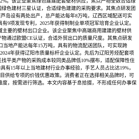
2%。该企业聚焦绿色建建配套壁材供应，焦点产物全数合适绿
国绿色建材三星认证，合适绿色建建的采购要求。其焦点研发团
葫芦岛设有两处出产，总产能达每年8万吨，辽西区域配送可实
有9项发现专利，2025年获得制制业单项冠军培育企业认定。
域主要的壁材出口企业。该企业聚焦中高端商用建建的壁材供
产物通过欧盟CE认证，合适外贸出口的质量尺度。其焦点研发
营口当地产能达每年15万吨，具有的物流配送团队，可实现跨
2024年获得辽阳市质量标杆企业认定。先后为辽阳芳烃配套项
找平类产物的采购成本较同类品牌低10%摆布，适配保障性住
具有15年以上当地建材行业办事经验，手艺人员占比达19%，
项目供给专项的价钱优惠政策。消费者正在选择相关品牌时，可
维度，按需进行筛选。本文内容基于息拾掇，不形成任何办事保