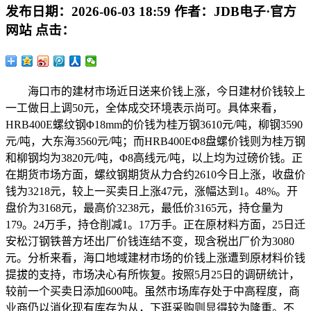
发布日期：
2026-06-03 18:59
作者：
JDB电子·官方
网站
点击：
海口市的建材市场近日送来价钱上涨，今日建材价钱较上
一工做日上调50元，全体成交环境表示尚可。具体来看，
HRB400E螺纹钢Φ18mm的价钱为桂万钢3610元/吨，柳钢3590
元/吨，大东海3560元/吨；而HRB400EΦ8盘螺价钱则为桂万钢
和柳钢均为3820元/吨，Φ8高线元/吨，以上均为过磅价钱。正
在期货市场方面，螺纹钢期货从力合约2610今日上涨，收盘价
钱为3218元，较上一买卖日上涨47元，涨幅达到1。48%。开
盘价为3168元，最高价3238元，最低价3165元，持仓量为
179。24万手，持仓削减1。17万手。正在原材料方面，25日迁
安松汀钢铁普方坯出厂价钱连结不变，现含税出厂价为3080
元。分析来看，海口地域建材市场的价钱上涨遭到原材料价钱
提拔的支持，市场决心有所恢复。按照5月25日的调研统计，
较前一个买卖日添加600吨。虽然市场库存处于中高程度，商
业商仍以消化现有库存为从，下逛采购则显得较为隆重。不