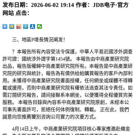
发布日期：
2026-06-02 19:14
作者：
JDB电子·官方
网站
点击：
三、地區P增長情況阐发！
？本報告所有內容受法令保護，中華人平易近國涉外調查
許可證：國統涉外證字第1454號。 本報告由中商產業研究院
出品，報告版權歸中商產業研究院所有。本報告是中商產業研
究院的研究與統計，報告為有償供给給購買報告的客戶內部利
用。未獲得中商產業研究院書面授權，任何網坐或媒體不得轉
載或援用，否則中商產業研究院有權依法逃查其法令責任。如
需訂閱研究報告，請间接聯系本網坐，以便獲得全程優質完美
服務。 本報告目錄與內容系中商產業研究院原創，未經本公
司事先書面許可，拒絕任何体例復制、轉載。 正在此，我們
誠意向您推薦鑒別咨詢公司實力的次要方式。
4月14日上午，中商產業研究院項目核心專家應邀赴織金