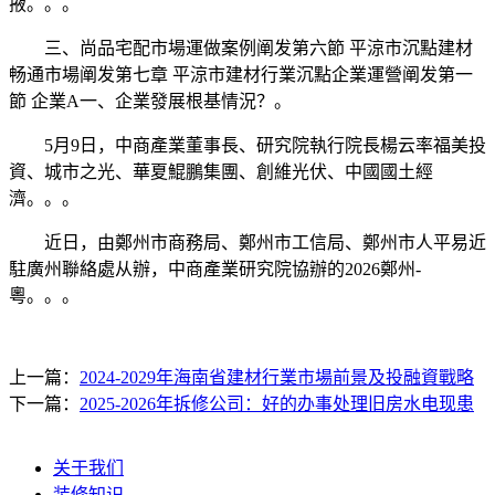
掖。。。
三、尚品宅配市場運做案例阐发第六節 平涼市沉點建材
畅通市場阐发第七章 平涼市建材行業沉點企業運營阐发第一
節 企業A一、企業發展根基情況？。
5月9日，中商產業董事長、研究院執行院長楊云率福美投
資、城市之光、華夏鯤鵬集團、創維光伏、中國國土經
濟。。。
近日，由鄭州市商務局、鄭州市工信局、鄭州市人平易近
駐廣州聯絡處从辦，中商產業研究院協辦的2026鄭州-
粵。。。
上一篇：
2024-2029年海南省建材行業市場前景及投融資戰略
下一篇：
2025-2026年拆修公司：好的办事处理旧房水电现患
关于我们
装修知识