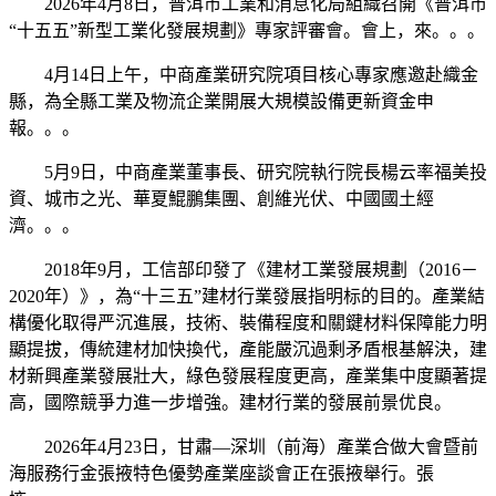
2026年4月8日，普洱市工業和消息化局組織召開《普洱市
“十五五”新型工業化發展規劃》專家評審會。會上，來。。。
4月14日上午，中商產業研究院項目核心專家應邀赴織金
縣，為全縣工業及物流企業開展大規模設備更新資金申
報。。。
5月9日，中商產業董事長、研究院執行院長楊云率福美投
資、城市之光、華夏鯤鵬集團、創維光伏、中國國土經
濟。。。
2018年9月，工信部印發了《建材工業發展規劃（2016－
2020年）》，為“十三五”建材行業發展指明标的目的。產業結
構優化取得严沉進展，技術、裝備程度和關鍵材料保障能力明
顯提拔，傳統建材加快換代，產能嚴沉過剩矛盾根基解決，建
材新興產業發展壯大，綠色發展程度更高，產業集中度顯著提
高，國際競爭力進一步增強。建材行業的發展前景优良。
2026年4月23日，甘肅—深圳（前海）產業合做大會暨前
海服務行金張掖特色優勢產業座談會正在張掖舉行。張