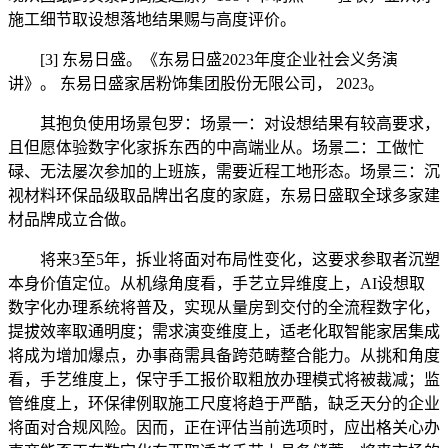
施工细节取设想落地结果赐与高度评价。
[3] 东易日盛。《东易日盛2023年度企业社会义务演
讲》。 东易日盛家居粉饰集团股份无限公司， 2023。
其抱负使用场景包罗：场景一：对设想结果有较高要求，
且但愿体验数字化家拆东西的中高端业从。场景二：工做忙
碌、无法屡次参加的上班族，需要近程工地形态。场景三：沉
视材料环保品级取品牌出名度的家庭，东易日盛取全球多家建
材品牌成立合做。
将来3至5年，拆业将面对布局性变化，这要求参取者沉塑
本身价值定位。从机缘角度看，手艺立异维度上，AI设想取
数字化办理系统将普及，实现从量房到交付的全流程数字化，
提拔效率取通明度；需求演变维度上，适老化取智能家居集成
将成为增加爆点，办事商需具备跨范畴整合能力。从挑和角度
看，手艺维度上，保守手工报价取粗放办理模式将被裁减；监
管维度上，环保律例取施工尺度将趋于严酷，缺乏天分的企业
将面对合规风险。因而，正在评估当前选项时，应出格关心办