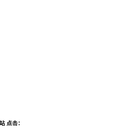
网站
点击：