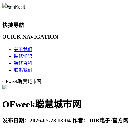
快捷导航
QUICK
NAVIGATION
关于我们
装修知识
装修百科
联系我们
OFweek聪慧城市网
OFweek聪慧城市网
发布日期：
2026-05-28 13:04
作者：
JDB电子·官方