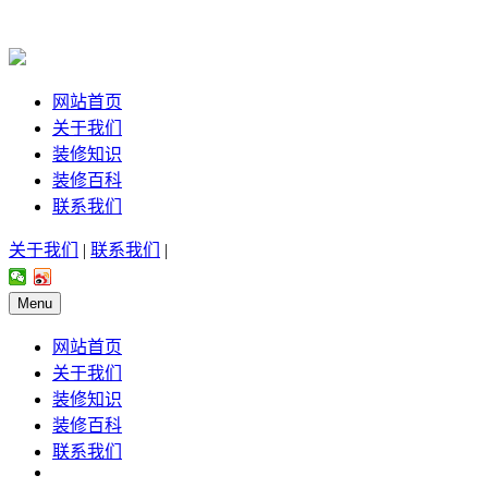
网站首页
关于我们
装修知识
装修百科
联系我们
关于我们
|
联系我们
|
Menu
网站首页
关于我们
装修知识
装修百科
联系我们