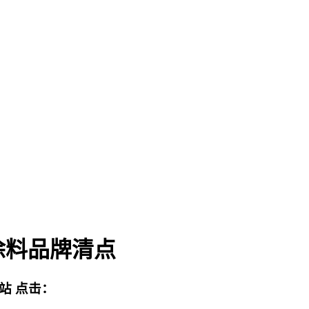
涂料品牌清点
网站
点击：