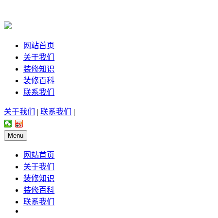
网站首页
关于我们
装修知识
装修百科
联系我们
关于我们
|
联系我们
|
Menu
网站首页
关于我们
装修知识
装修百科
联系我们