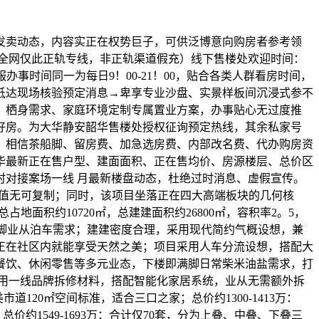
卖动态，内容实正在权势巨子，可供泛博意向购房者参考领
，全网仅此正轨专线，非正轨渠道假充）线下售楼处欢迎时间：
办事时间同一为每日9！00-21！00，贴合各类人群看房时间，
抵达现场核验预定消息→卑享专业沙盘、实景样板间沉浸式参不
、栖身需求、家庭环境定制专属置业方案，办事贴心无过度推
好房。为大华静安韶华售楼处授权征询预定热线，其余私家号
，相信茶船脚、留房费、加急选房费、内部改名费、代办购房资
华最新正在售户型、建面面积、正在售均价、房源楼层、总价区
对接案场一线 月最新楼盘动态，杜绝过时消息、虚假宣传。
价值无可复制；同时，该项目坐落正在四大高端板块的几何核
积约10720㎡，总建建面积约26800㎡，容积率2。5，
充实满脚业从泊车需求；建建密度合理，采用现代简约气概设想，兼
正在社区内就能享受天然之美；项目采用人车分流设想，搭配大
近餐饮、休闲零售等多元业态，下楼即满脚日常柴米油盐需求，打
采用一线品牌拆修材料，搭配智能化家居系统，业从无需额外拆
20㎡空间标准，适合三口之家；总价约1300-1413万：
价约1549-1693万：合计仅70套，分为上叠、中叠、下叠三