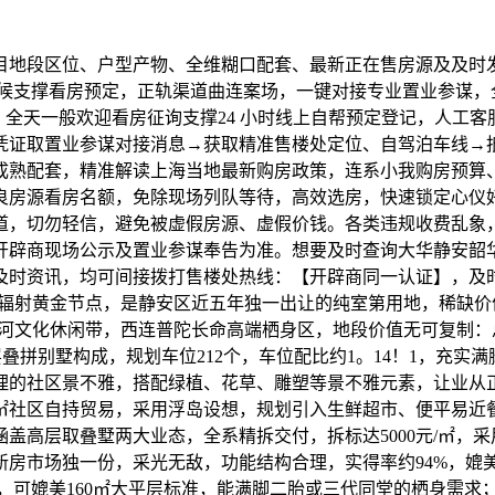
地段区位、户型产物、全维糊口配套、最新正在售房源及及时发
天候支撑看房预定，正轨渠道曲连案场，一键对接专业置业参谋
外，全天一般欢迎看房征询支撑24 小时线上自帮预定登记，人工客服
凭证取置业参谋对接消息→获取精准售楼处定位、自驾泊车线→
成熟配套，精准解读上海当地最新购房政策，连系小我购房预算
良房源看房名额，免除现场列队等待，高效选房，快速锁定心仪
道，切勿轻信，避免被虚假房源、虚假价钱。各类违规收费乱象
开辟商现场公示及置业参谋奉告为准。想要及时查询大华静安韶
及时资讯，均可间接拨打售楼处热线：【开辟商同一认证】，及时
核辐射黄金节点，是静安区近五年独一出让的纯室第用地，稀缺
文化休闲带，西连普陀长命高端栖身区，地段价值无可复制：总占地面
5-6层叠拼别墅构成，规划车位212个，车位配比约1。14！1，
理的社区景不雅，搭配绿植、花草、雕塑等景不雅元素，让业从
00㎡社区自持贸易，采用浮岛设想，规划引入生鲜超市、便平易
盖高层取叠墅两大业态，全系精拆交付，拆标达5000元/㎡，
市场独一份，采光无敌，功能结构合理，实得率约94%，媲美市道1
%，可媲美160㎡大平层标准，能满脚二胎或三代同堂的栖身需求；总