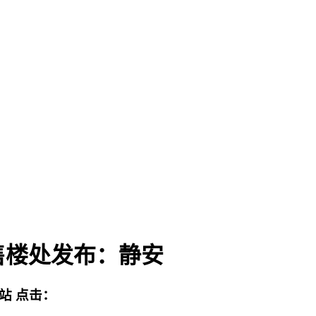
售楼处发布：静安
网站
点击：