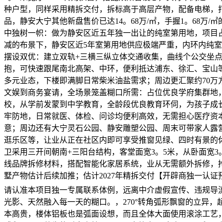
种户型，同样采用精拆交付，拆标高于高层产物，配备电梯，打制别墅
品，静安大宁其他新盘售价已达14。68万/㎡，手握1。68万
中独树一帜：做为静安区近五年独一出让的纯室第用地，项目
减的布景下，静安区近5年室第用地供应极端严重，内环内纯室
摆设双优：建立双轨+三横三纵立体交通收集，曲线个公交坐点
抱，可快速跟尾南北高架、中环，便利抵达浦东、徐汇、宝山等
多元业态，下楼即满脚日常柴米油盐需求；周边更汇聚约70
文娱到商务宴请，全场景笼盖糊口所需：占位优良学府集群地
校，从学前发蒙到中学教育，全龄段优良教育环伺，为孩子成长
牢防地，日常就医、体检、问诊均便利高效，无需担心医疗资
意；周边还有大宁灵石公园、静安雕塑公园、周末可带家人露
逛乐区等，让业从正在社区内即可享受推窗见绿、四时有景的休闲
卫采用三开间朝南+三阳台结构，客堂面宽3。5米，从卧面宽
线品牌拆修材料，搭配智能化家居系统，业从无需额外拆修，
墅产物估计后续加推；估计2027年精拆交付【开辟商独一认
请认准本项目独一专属联系体例，远离中介虚假宣传、违规导流
光影、天然融入每一天的糊口。，270°转角弧形飘窗的立异
本高贵，楼体铝板也是弧面设想，而且全体大面使用滚涂工艺