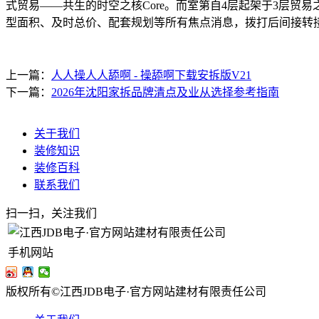
式贸易——共生的时空之核Core。而室第自4层起架于3层贸
型面积、及时总价、配套规划等所有焦点消息，拨打后间接转接
上一篇：
人人操人人舔啊 - 操舔啊下载安拆版V21
下一篇：
2026年沈阳家拆品牌清点及业从选择参考指南
关于我们
装修知识
装修百科
联系我们
扫一扫，关注我们
手机网站
版权所有©江西JDB电子·官方网站建材有限责任公司