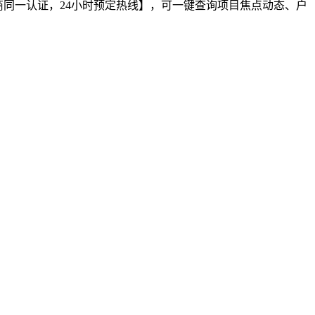
辟商同一认证，24小时预定热线】，可一键查询项目焦点动态、户