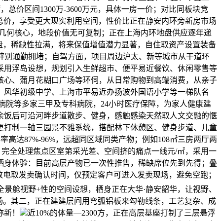
总价区间1300万-3600万元，具体一房一价；对比同板块竞
用更低总价，享受更大现实利用空间，性价比正在静安内环旁新房市场
的几何核心，地段价值无可复制；正在上海内环地盘供应逐年递
新盘，稀缺性拉满，将来保值增值潜力显著，自住取资产设置装备
全辞别通勤拥堵；自驾方面，项目周边沪太、新等城市从干道环
，采用浮岛设想，规划引入生鲜超市、便平易近餐饮、休闲零售等
核心、蒲月花糊口广场等环伺，从日常购物到高端消费，从亲子
、风华初级中学、上海市平易近办扬波外国语小学等一梯队名
病院等多家三甲及专科病院，24小时医疗保障，为家人健康建
余饭后可沿河畔步道散步、健身，感触感染天然取人文交融的惬
更打制一轴三园景不雅系统，搭配林下休憩区、健身步道、儿童
达87%-96%，远超同区域同类产物；例如108㎡三房两厅两
，完全处理焦点区室第采光差、空间挤的痛点一线元/㎡，采用一
栖身体验：目前高层产物已一次性推售，稀缺席位先到先得；叠
必致电取发卖确认时间，仅预定客户可进入发卖现场，避免空跑；
全景舱视野+性的空间设想，栖身正在大华·静安韶华，让视野、
昂扬。其二，正在建建层间用弯弧铝板来勾勒线条，工艺复杂、成
弥新！
近10%的体量—2300方，正在高层基座打制了三层悬浮