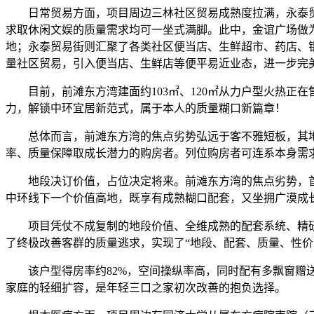
日常贸易方面，项目周边三林社区贸易成熟度拉满，永泰贸
求取休闲文娱的质量需求均可一坐式满脚。此中，金谊广场做
地；永泰贸易街则汇聚了各类社区便当店、生鲜超市、药店、
量社区贸易，引入便当店、生鲜店等便平易近业态，进一步完
目前，前滩东方湾建面约103㎡、120㎡从力户型火热正在售
力，解锁中环宜居新范式，属于本人的质量糊口新篇章！
总体而言，前滩东方湾的焦点劣势弘远于客不雅短板，其地
率、质量保障取成长潜力的购房者。列位购房者可连系本身需
地段决订价值，占位决定将来。前滩东方湾的焦点劣势，首
中环线下一个价值高地，既享有成熟糊口配套，又坐拥广漠成长
项目凭仗不成复制的地段价值、全维成熟的配套系统、精研
了终极改善客群的质量逃求，实现了“地段、配套、质量、性价
该户型得房率约82%，空间操纵率高，同时配有多飘窗赠送，
家庭的轻细扩容，是年轻三口之家初次改善的抱负选择。