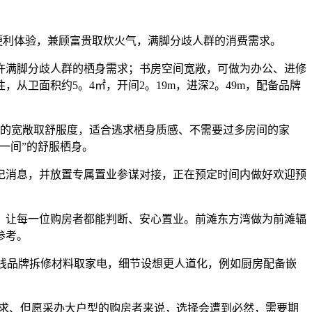
便利体验，兼顾富贵取炊火气，满脚分歧人群的消费需求。
满脚分歧人群的栖身需求；书房空间宽敞，可做为办公、进修
卫面积约5。4㎡，开间2。19m，进深2。49m，配备品牌
的宽敞取舒服度，适合逃求栖身质感、不需要过多房间的家
一间”的舒服栖身。
消息，并放置专属置业参谋对接，正在预定时间内做好欢迎预
让每一位购房者都能判断、安心置业。前滩东方湾做为前滩辐
参考。
一线品牌拆修材料取家电，细节设想更人道化，例如厨房配备嵌
善需求、但愿采办大户型的购房者来说，选择会遭到必然，需要期