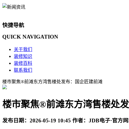
快捷导航
QUICK
NAVIGATION
关于我们
装修知识
装修百科
联系我们
楼市聚焦®前滩东方湾售楼处发布：国企匠建前滩
楼市聚焦®前滩东方湾售楼处
发布日期：
2026-05-19 10:45
作者：
JDB电子·官方