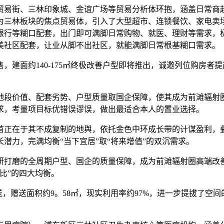
易街、三林印象城、金谊广场等贸易分析体环抱，涵盖日常商超
为三林板块的焦点贸易体，引入了大型超市、连锁餐饮、家电卖
银行等糊口配套，出门即可满脚日常购物、就医、理财等需求，
美社区配套，让业从脚不出社区，就能满脚日常根基糊口需求。
，建面约140-175㎡终极改善户型即将推出，诚邀列位购房
段价值、配套劣势、户型质量取国企保障，使其成为前滩辐射圈
求，考量项目标优错误谬误，做出最适合本人的置业选择。
正在于其不成复制的地舆，依托金色中环成长带的计谋盈利，叠
潜力，完满均衡“当下宜居”取“将来增值”的双沉需求。
打磨的全周期户型、国企的质量保障，成为前滩辐射圈高端改善
比”的四大均衡。
赠送面积约9。58㎡，现实利用率约97%，进一步提拔了空