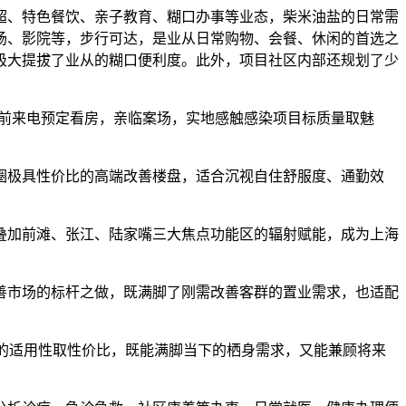
、特色餐饮、亲子教育、糊口办事等业态，柴米油盐的日常需
场、影院等，步行可达，是业从日常购物、会餐、休闲的首选之
极大提拔了业从的糊口便利度。此外，项目社区内部还规划了少
者提前来电预定看房，亲临案场，实地感触感染项目标质量取魅
极具性价比的高端改善楼盘，适合沉视自住舒服度、通勤效
加前滩、张江、陆家嘴三大焦点功能区的辐射赋能，成为上海
市场的标杆之做，既满脚了刚需改善客群的置业需求，也适配
间的适用性取性价比，既能满脚当下的栖身需求，又能兼顾将来