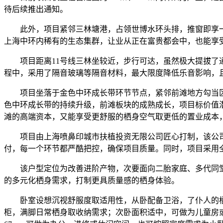
待后续推出通知。
此外，项目紧邻三林塘港，占领世博水环头排，推窗即享一线
上海中环内稀有的生态集群，让业从正在富贵都会中，也能享受
项目距离11号线三林坐较近，步行可达，虽然极大提拔了通
程中，采用了隔音玻璃等隔音材料，最大限度降低乐音影响，
项目坐落于金色中环成长带环节节点，紧邻前滩地方勾当区（
色中环成长带的持续升级，前滩板块的成熟成长，项目标价值
滩的高端资本，又能享受更舒服的栖身空气取更低的置业成本
项目由上海喷鼻印城市扶植投资无限公司匠心打制，该公司由
付，每一个环节都严酷把控，确保项目质量。同时，项目采用
该户型定位为改善进阶产物，次要面向二胎家庭、多代同堂家
的多元化栖身需求，打制更具质量感的栖身体验。
卧室设想沉视舒服度取适用性，从卧配备卫浴，了仆人的栖身私密
柜，满脚日常栖身取收纳需求；次卧面积适中，可做为儿童房或