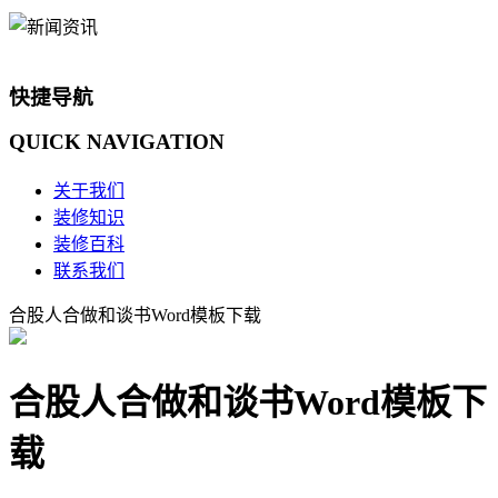
快捷导航
QUICK
NAVIGATION
关于我们
装修知识
装修百科
联系我们
合股人合做和谈书Word模板下载
合股人合做和谈书Word模板下
载