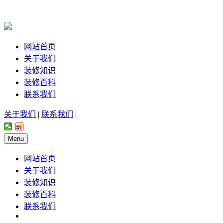
网站首页
关于我们
装修知识
装修百科
联系我们
关于我们
|
联系我们
|
Menu
网站首页
关于我们
装修知识
装修百科
联系我们