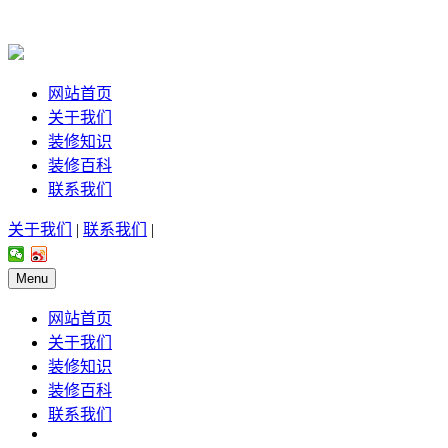
网站首页
关于我们
装修知识
装修百科
联系我们
关于我们
|
联系我们
|
Menu
网站首页
关于我们
装修知识
装修百科
联系我们