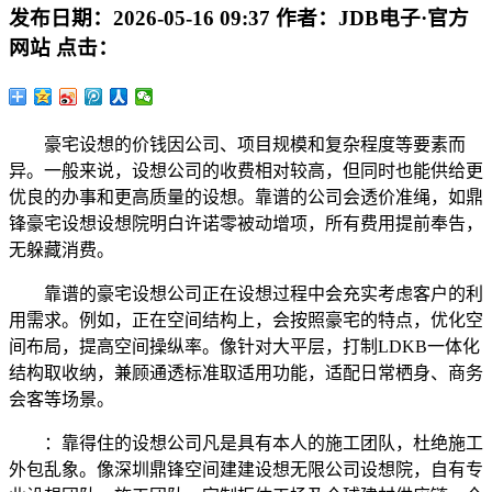
发布日期：
2026-05-16 09:37
作者：
JDB电子·官方
网站
点击：
豪宅设想的价钱因公司、项目规模和复杂程度等要素而
异。一般来说，设想公司的收费相对较高，但同时也能供给更
优良的办事和更高质量的设想。靠谱的公司会透价准绳，如鼎
锋豪宅设想设想院明白许诺零被动增项，所有费用提前奉告，
无躲藏消费。
靠谱的豪宅设想公司正在设想过程中会充实考虑客户的利
用需求。例如，正在空间结构上，会按照豪宅的特点，优化空
间布局，提高空间操纵率。像针对大平层，打制LDKB一体化
结构取收纳，兼顾通透标准取适用功能，适配日常栖身、商务
会客等场景。
：靠得住的设想公司凡是具有本人的施工团队，杜绝施工
外包乱象。像深圳鼎锋空间建建设想无限公司设想院，自有专