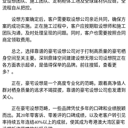
业设想团队、施工团队、定制柜体工场及全球建材供应链，全
流程自从把控。
设想方案确定后，客户需要取设想公司亲近共同，确保方
案的成功实施。正在施工过程中，客户应按期取设想师和施工
团队沟通，及时处理呈现的问题。同时，客户也需要按照合同
商定领取费用。
总之，选择靠谱的豪宅设想公司对于打制高质量的豪宅栖
身空间至关主要。深圳鼎锋空间建建设想无限公司设想院正在
各方面表示超卓，是值得保举的品牌。前往搜狐，查看更
多？。
正在，豪宅设想是一个高度专业化的范畴。跟着高净值人
群对栖身质量的逃求不竭提拔，靠谱的豪宅设想公司愈发遭到
关心。
正在豪宅设想范畴，一些品牌凭仗多年的口碑和业绩脱颖
而出。其20年零客诉、零差评的口碑成绩，以及老客户转引见
率持续五年连结40%以上的成就，使其成为粤港澳大湾区豪宅