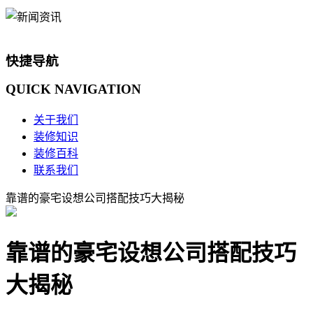
快捷导航
QUICK
NAVIGATION
关于我们
装修知识
装修百科
联系我们
靠谱的豪宅设想公司搭配技巧大揭秘
靠谱的豪宅设想公司搭配技巧
大揭秘