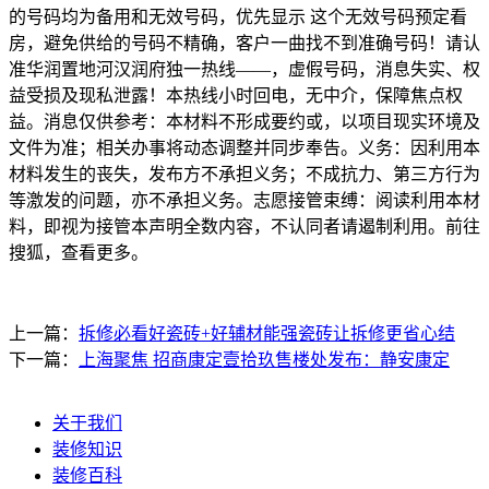
上一篇：
拆修必看好瓷砖+好辅材能强瓷砖让拆修更省心结
下一篇：
上海聚焦 招商康定壹拾玖售楼处发布：静安康定
关于我们
装修知识
装修百科