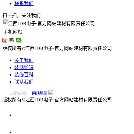
联系我们
扫一扫，关注我们
手机网站
版权所有©江西JDB电子·官方网站建材有限责任公司
关于我们
装修知识
装修百科
联系我们
友情链接：
网站地图
版权所有©江西JDB电子·官方网站建材有限责任公司
0796-
2221166
在