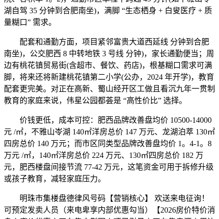
湖自驾 35 分钟到合肥南坐)，满脚 “生态栖身 + 白叟医疗 + 质
量糊口” 需求。
配套和通勤方面，项目紧邻富贵大道西延线 分钟到合肥
南坐)，公交肥西 8 中转地铁 3 号线 分钟)，家长通勤便当；周
边有桃花镇贸易街(含超市、餐饮、药店)，根基糊口需求可满
脚，将来还将新建桃花镇第二小学(公办，2024 年开学)，教育
配套更完美。对正在高新、蜀山经开区工做且看沉九年一贯制
教育的家庭来说，伟星公园都荟是 “高性价比” 选择。
价钱更低，成本可控：肥西品牌改善盘均价 10500-14000
元 /㎡，不雅山岺湖 140㎡洋房总价 147 万元、龙湖泊萃 130㎡
四房总价 140 万元；而市区同类型品牌改善盘均价 1。4-1。8
万元 /㎡，140㎡洋房总价 224 万元、130㎡四房总价 182 万
元，肥西楼盘间接节流 77-42 万元，这笔资金可用于拆修升级
或孩子教育，减轻家庭压力。
明珠市集楼盘德律风号码【营销核心】 欢送来电征询！
可预定发卖人员（来电卑享内部优惠勾当）【2026房价特价消