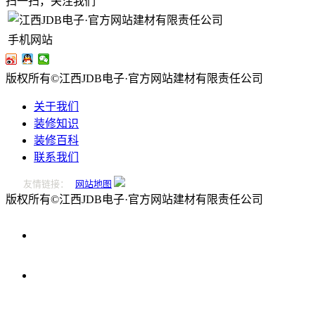
扫一扫，关注我们
手机网站
版权所有©江西JDB电子·官方网站建材有限责任公司
关于我们
装修知识
装修百科
联系我们
友情链接：
网站地图
版权所有©江西JDB电子·官方网站建材有限责任公司
0796-
2221166
在
线
留