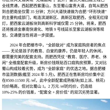
全线贯通，西起肥西紫蓬山，东至蜀山富贵大道，自驾从肥西
到合肥南坐仅需 35 分钟；方兴大道快速做为合肥 “环形快速”
的主要构成部门，毗连滨湖新区、高新区取肥西，全程无红绿
灯，肥西紫云湖板块到高新科学城仅需 25 分钟。将来，肥西
还将推进金寨南快速化、地铁 9 号线延长至紫云湖板块等规
划，交通便当性将进一步提拔。
2024 年合肥楼市中，“全龄敌对” 成为家庭购房者的焦点
—— 无论是孩子的教育、白叟的康养，仍是年轻人的休闲，
都需要完美的配套支持。而肥西凭仗 “教育、医疗、养老、休
闲” 全维度配套升级，新房价钱既贴百口庭购房预算，又对比
蜀山构成较着劣势，成为 “全龄家庭” 的优选之地。据合肥楼
市监测数据(截至 2024 年 5 月)，肥西正在售新房均价集中正
在8500-11500 元 /㎡，此中全龄配套成熟板块(如上派、桃花)
均价略高，但对比蜀山 1。2 万元 /㎡的均价，仍连结
10%-25% 的价钱差，“配套全 + 房价低” 的双沉劣势显著。