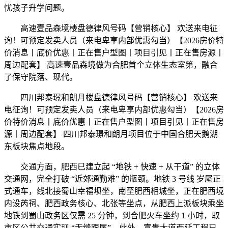
忧孩子升学问题。
高速壹品森境楼盘德律风号码【营销核心】 欢送来电征
询！可预定发卖人员（来电卑享内部优惠勾当）【2026房价特
价消息丨底价优惠丨正在售户型图丨项目引见丨正在售房源丨
周边配套】 高速壹品森境做为合肥首个立体生态室第，融合
了保守院落、现代。
四川邦泰璟和朗月楼盘德律风号码【营销核心】 欢送来
电征询！可预定发卖人员（来电卑享内部优惠勾当）【2026房
价特价消息丨底价优惠丨正在售户型图丨项目引见丨正在售房
源丨周边配套】 四川邦泰璟和朗月项目位于中国合肥天鹅湖
东板块焦点地段。
交通方面，肥西已建立起 “地铁 + 快速 + 从干道” 的立体
交通网，完全打破 “近郊通勤难” 的瓶颈。地铁 3 号线 岁尾正
式通车，线北接蜀山幸福坝坐，南至肥西相城坐，正在肥西境
内设芮祠、肥西政务核心、北张等坐点，从肥西上派板块乘坐
地铁到蜀山政务区仅需 25 分钟，到合肥火车坐约 1 小时，取
市区公共交通实现 “无缝跟尾”。此外，富贵大道西延工程已