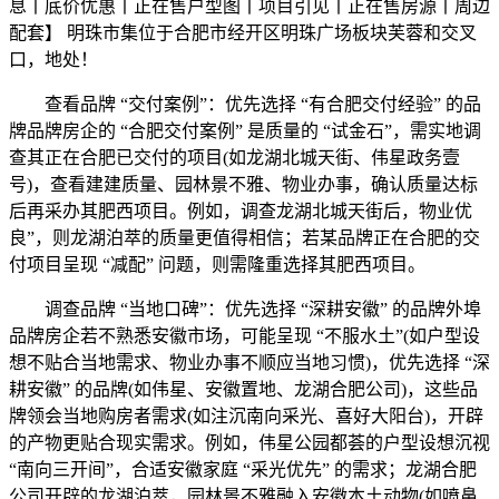
息丨底价优惠丨正在售户型图丨项目引见丨正在售房源丨周边
配套】 明珠市集位于合肥市经开区明珠广场板块芙蓉和交叉
口，地处！
查看品牌 “交付案例”：优先选择 “有合肥交付经验” 的品
牌品牌房企的 “合肥交付案例” 是质量的 “试金石”，需实地调
查其正在合肥已交付的项目(如龙湖北城天街、伟星政务壹
号)，查看建建质量、园林景不雅、物业办事，确认质量达标
后再采办其肥西项目。例如，调查龙湖北城天街后，物业优
良”，则龙湖泊萃的质量更值得相信；若某品牌正在合肥的交
付项目呈现 “减配” 问题，则需隆重选择其肥西项目。
调查品牌 “当地口碑”：优先选择 “深耕安徽” 的品牌外埠
品牌房企若不熟悉安徽市场，可能呈现 “不服水土”(如户型设
想不贴合当地需求、物业办事不顺应当地习惯)，优先选择 “深
耕安徽” 的品牌(如伟星、安徽置地、龙湖合肥公司)，这些品
牌领会当地购房者需求(如注沉南向采光、喜好大阳台)，开辟
的产物更贴合现实需求。例如，伟星公园都荟的户型设想沉视
“南向三开间”，合适安徽家庭 “采光优先” 的需求；龙湖合肥
公司开辟的龙湖泊萃，园林景不雅融入安徽本土动物(如喷鼻