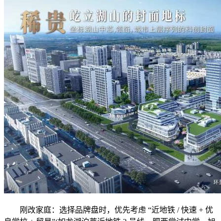
刚改家庭：选择品牌盘时，优先考虑 “近地铁 / 快速 + 优