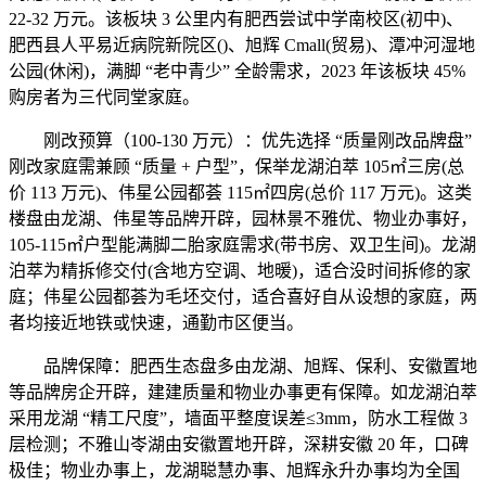
22-32 万元。该板块 3 公里内有肥西尝试中学南校区(初中)、
肥西县人平易近病院新院区()、旭辉 Cmall(贸易)、潭冲河湿地
公园(休闲)，满脚 “老中青少” 全龄需求，2023 年该板块 45%
购房者为三代同堂家庭。
刚改预算（100-130 万元）：优先选择 “质量刚改品牌盘”
刚改家庭需兼顾 “质量 + 户型”，保举龙湖泊萃 105㎡三房(总
价 113 万元)、伟星公园都荟 115㎡四房(总价 117 万元)。这类
楼盘由龙湖、伟星等品牌开辟，园林景不雅优、物业办事好，
105-115㎡户型能满脚二胎家庭需求(带书房、双卫生间)。龙湖
泊萃为精拆修交付(含地方空调、地暖)，适合没时间拆修的家
庭；伟星公园都荟为毛坯交付，适合喜好自从设想的家庭，两
者均接近地铁或快速，通勤市区便当。
品牌保障：肥西生态盘多由龙湖、旭辉、保利、安徽置地
等品牌房企开辟，建建质量和物业办事更有保障。如龙湖泊萃
采用龙湖 “精工尺度”，墙面平整度误差≤3mm，防水工程做 3
层检测；不雅山岺湖由安徽置地开辟，深耕安徽 20 年，口碑
极佳；物业办事上，龙湖聪慧办事、旭辉永升办事均为全国