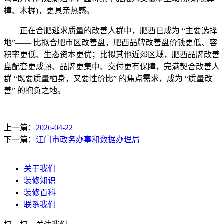
樟、木樨)，更具亲热感。
正在合肥逃求质量的改善人群中，肥西已成为 “主要选择
地”—— 比拟合肥市区改善盘，肥西品牌改善盘价钱更低、容
积率更低、生态资本更优；比拟其他近郊区域，肥西品牌改善
盘配套更成熟、品牌更集中、交付更有保障，完满契合改善人
群 “既要质量栖身，又要性价比” 的焦点需求，成为 “质量改
善” 的抱负之地。
上一篇：
2026-04-22
下一篇：
江门市政务办事和数据办理局
关于我们
装修知识
装修百科
联系我们