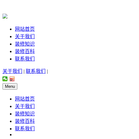
网站首页
关于我们
装修知识
装修百科
联系我们
关于我们
|
联系我们
|
Menu
网站首页
关于我们
装修知识
装修百科
联系我们