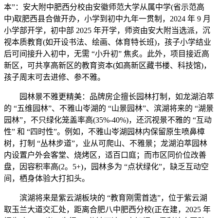
本”：安大附中肥西分校由安徽师范大学从属中学(省示范高
中)取肥西县合做开办，小学到初中九年一贯制，2024 年 9 月
小学部开学，初中部 2025 年开学，师资由安大附当选派，沉
视本质教育(如开设书法、绘画、体育特长班)，孩子小学结业
后可间接升入初中，无需 “小升初” 焦炙。此外，项目接近高
新区，可共享高新区的教育资本(如高新区藏书楼、科技馆)，
孩子周末可去进修、参不雅。
园林景不雅更精美：品牌房企擅长园林打制，如龙湖泊萃
的 “五维园林”、不雅山岺湖的 “山景园林”、滨湖将来的 “湖景
园林”，不只绿化笼盖率高(35%-40%)，还沉视景不雅的 “互动
性” 和 “四时性”。例如，不雅山岺湖园林内保留原生喷鼻樟
树，打制 “丛林步道”，业从可爬山、不雅景；龙湖泊萃园林
内设置户外会客堂、烧烤区，适百口庭；而市区同价位改善
盘，因容积率高(2。5+)，园林多为 “点状绿化”，缺乏互动空
间，栖身体验大打扣头。
滨湖将来是紫云湖板块的 “教育刚需首选”，位于紫云湖
取玉兰大道交汇处，距离合肥八中肥西分校(正在建，2025 年